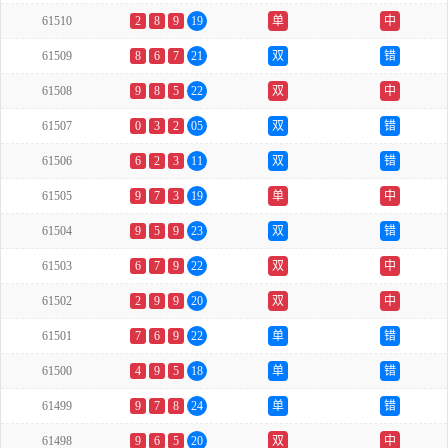
61510
2
8
9
19
单
中
61509
8
6
7
21
双
错
61508
9
8
5
22
双
中
61507
0
3
2
05
双
错
61506
6
2
3
11
双
错
61505
9
7
3
19
单
中
61504
9
5
9
23
双
错
61503
6
7
9
22
双
中
61502
2
9
9
20
双
中
61501
7
6
9
22
单
错
61500
4
9
5
18
单
错
61499
9
7
8
24
单
错
61498
9
6
5
20
双
中