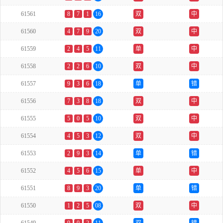
61561
8
7
1
16
双
中
61560
4
7
9
20
双
中
61559
2
4
5
11
单
中
61558
2
2
6
10
双
中
61557
9
3
6
18
单
错
61556
7
3
8
18
双
中
61555
5
0
5
10
双
中
61554
4
5
3
12
双
中
61553
2
9
3
14
单
错
61552
4
5
6
15
单
中
61551
8
9
3
20
单
错
61550
1
2
5
08
双
中