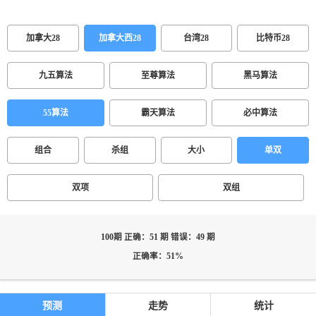
加拿大28
加拿大西28
台湾28
比特币28
九五算法
至尊算法
黑马算法
55算法
霸天算法
必中算法
组合
杀组
大小
单双
双项
双组
100期 正确：51 期 错误：49 期
正确率：51%
预测
走势
统计