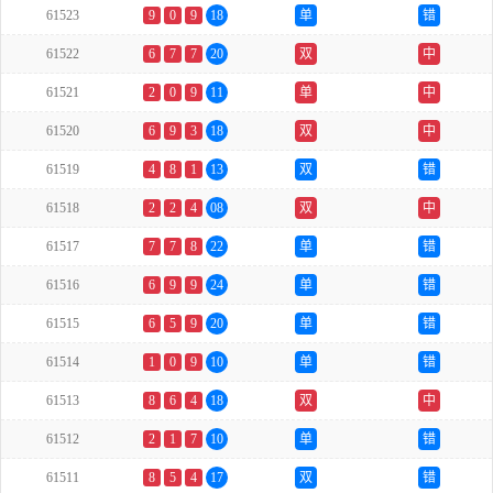
61523
9
0
9
18
单
错
61522
6
7
7
20
双
中
61521
2
0
9
11
单
中
61520
6
9
3
18
双
中
61519
4
8
1
13
双
错
61518
2
2
4
08
双
中
61517
7
7
8
22
单
错
61516
6
9
9
24
单
错
61515
6
5
9
20
单
错
61514
1
0
9
10
单
错
61513
8
6
4
18
双
中
61512
2
1
7
10
单
错
61511
8
5
4
17
双
错