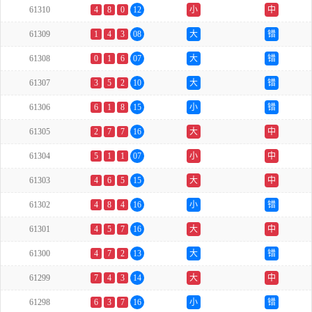
61310
4
8
0
12
小
中
61309
1
4
3
08
大
错
61308
0
1
6
07
大
错
61307
3
5
2
10
大
错
61306
6
1
8
15
小
错
61305
2
7
7
16
大
中
61304
5
1
1
07
小
中
61303
4
6
5
15
大
中
61302
4
8
4
16
小
错
61301
4
5
7
16
大
中
61300
4
7
2
13
大
错
61299
7
4
3
14
大
中
61298
6
3
7
16
小
错