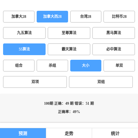
加拿大28
加拿大西28
台湾28
比特币28
九五算法
至尊算法
黑马算法
55算法
霸天算法
必中算法
组合
杀组
大小
单双
双项
双组
100期 正确：49 期 错误：51 期
正确率：49%
预测
走势
统计