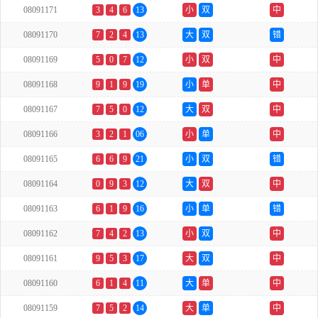
08091171
3
4
6
13
小
双
中
08091170
7
2
4
13
大
双
错
08091169
5
0
7
12
小
双
中
08091168
9
1
9
19
小
单
中
08091167
7
5
0
12
大
双
中
08091166
3
2
1
06
小
单
中
08091165
6
6
9
21
小
双
错
08091164
0
9
3
12
大
双
中
08091163
6
1
9
16
小
单
错
08091162
7
4
2
13
小
双
中
08091161
9
5
3
17
大
双
中
08091160
6
1
4
11
大
单
中
08091159
7
5
2
14
大
单
中