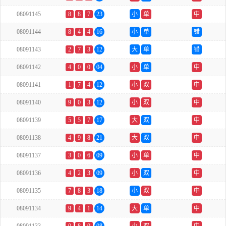
08091145
8
8
7
23
小
单
中
08091144
8
4
4
16
小
单
错
08091143
2
7
3
12
大
单
错
08091142
4
0
0
04
小
单
中
08091141
1
7
4
12
小
双
中
08091140
9
0
3
12
小
双
中
08091139
5
5
7
17
大
双
中
08091138
4
9
8
21
大
双
中
08091137
3
0
6
09
小
单
中
08091136
4
2
3
09
小
双
中
08091135
7
8
3
18
小
双
中
08091134
9
4
1
14
大
单
中