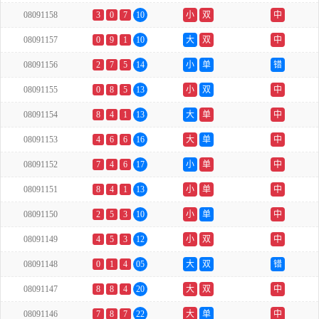
08091158
3
0
7
10
小
双
中
08091157
0
9
1
10
大
双
中
08091156
2
7
5
14
小
单
错
08091155
0
8
5
13
小
双
中
08091154
8
4
1
13
大
单
中
08091153
4
6
6
16
大
单
中
08091152
7
4
6
17
小
单
中
08091151
8
4
1
13
小
单
中
08091150
2
5
3
10
小
单
中
08091149
4
5
3
12
小
双
中
08091148
0
1
4
05
大
双
错
08091147
8
8
4
20
大
双
中
08091146
7
8
7
22
大
单
中