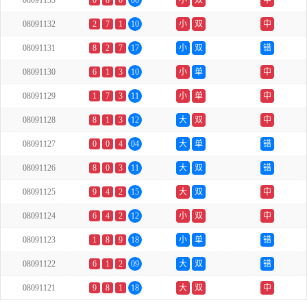
08091133
0
8
0
08
小
双
中
08091132
2
7
1
10
小
双
中
08091131
8
2
7
17
小
双
错
08091130
6
1
3
10
小
单
中
08091129
1
7
3
11
小
单
中
08091128
8
1
3
12
大
双
中
08091127
0
0
4
04
大
单
错
08091126
8
0
3
11
大
双
错
08091125
9
4
2
15
大
双
中
08091124
6
4
2
12
小
双
中
08091123
1
8
9
18
小
单
错
08091122
6
1
2
09
大
双
错
08091121
9
8
1
18
大
双
中