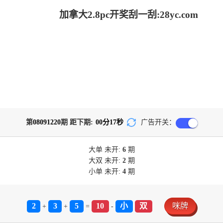
加拿大2.8pc开奖刮一刮:28yc.com
第
08091220
期 距下期:
00
分
17
秒
广告开关：
大单
未开:
6
期
大双
未开:
2
期
小单
未开:
4
期
2
3
5
10
小
双
咪牌
+
+
=
-