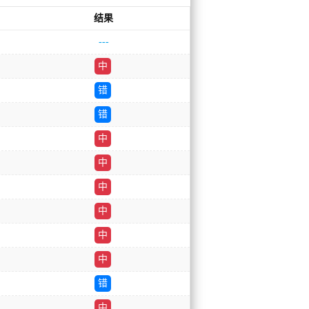
结果
---
中
错
错
中
中
中
中
中
中
错
中