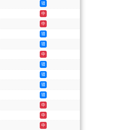
错
中
中
错
错
中
错
错
错
错
中
中
中