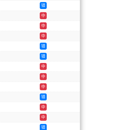
错
中
中
中
错
错
中
中
中
错
中
中
错