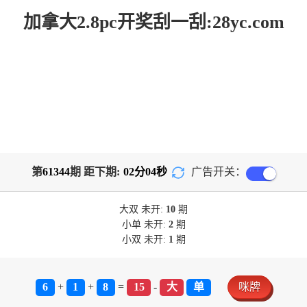
加拿大2.8pc开奖刮一刮:28yc.com
第
61344
期 距下期:
02
分
04
秒
广告开关：
大双
未开:
10
期
小单
未开:
2
期
小双
未开:
1
期
6
+
1
+
8
=
15
-
大
单
咪牌