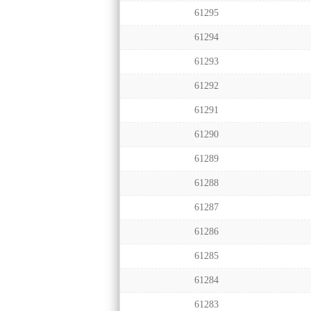
61295
61294
61293
61292
61291
61290
61289
61288
61287
61286
61285
61284
61283