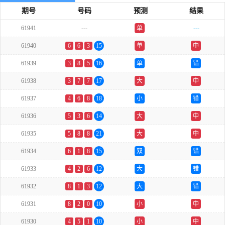
期号
号码
预测
结果
61941
---
单
---
61940
6
6
3
15
单
中
61939
3
8
5
16
单
错
61938
3
7
7
17
大
中
61937
4
6
8
18
小
错
61936
5
3
6
14
大
中
61935
5
8
8
21
大
中
61934
6
1
8
15
双
错
61933
4
2
6
12
大
错
61932
8
1
3
12
大
错
61931
8
2
0
10
小
中
61930
4
5
1
10
小
中