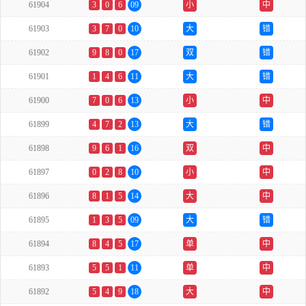
61904
3
0
6
09
小
中
61903
3
7
0
10
大
错
61902
9
8
0
17
双
错
61901
1
4
6
11
大
错
61900
7
0
6
13
小
中
61899
4
7
2
13
大
错
61898
9
6
1
16
双
中
61897
0
2
8
10
小
中
61896
8
1
5
14
大
中
61895
1
3
5
09
大
错
61894
8
4
5
17
单
中
61893
5
5
1
11
单
中
61892
5
4
9
18
大
中