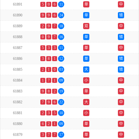
61891
5
0
6
11
单
中
61890
9
9
6
24
单
错
61889
2
9
7
18
双
中
61888
0
9
7
16
单
错
61887
5
3
3
11
单
中
61886
3
8
1
12
单
错
61885
2
1
0
03
大
错
61884
1
7
1
09
小
中
61883
9
8
2
19
单
中
61882
7
9
6
22
大
中
61881
2
3
5
10
小
中
61880
6
2
1
09
单
中
61879
3
7
7
17
单
中