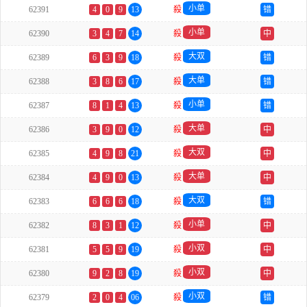
小单
62391
4
0
9
13
殺
错
小单
62390
3
4
7
14
殺
中
大双
62389
6
3
9
18
殺
错
大单
62388
3
8
6
17
殺
错
小单
62387
8
1
4
13
殺
错
大单
62386
3
9
0
12
殺
中
大双
62385
4
9
8
21
殺
中
大单
62384
4
9
0
13
殺
中
大双
62383
6
6
6
18
殺
错
小单
62382
8
3
1
12
殺
中
小双
62381
5
5
9
19
殺
中
小双
62380
9
2
8
19
殺
中
小双
62379
2
0
4
06
殺
错