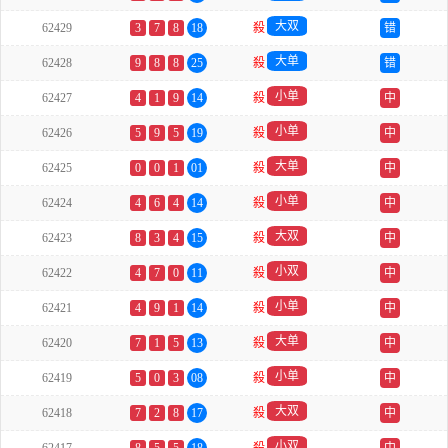
大双
62429
3
7
8
18
殺
错
大单
62428
9
8
8
25
殺
错
小单
62427
4
1
9
14
殺
中
小单
62426
5
9
5
19
殺
中
大单
62425
0
0
1
01
殺
中
小单
62424
4
6
4
14
殺
中
大双
62423
8
3
4
15
殺
中
小双
62422
4
7
0
11
殺
中
小单
62421
4
9
1
14
殺
中
大单
62420
7
1
5
13
殺
中
小单
62419
5
0
3
08
殺
中
大双
62418
7
2
8
17
殺
中
小双