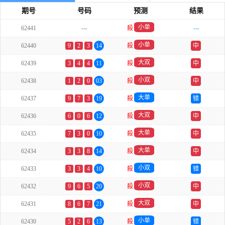
期号
号码
预测
结果
小单
62441
---
殺
---
小单
62440
9
2
3
14
殺
中
大双
62439
3
4
4
11
殺
中
小双
62438
1
2
0
03
殺
中
大单
62437
9
7
3
19
殺
错
大双
62436
6
0
6
12
殺
中
大单
62435
7
3
0
10
殺
中
大单
62434
3
3
8
14
殺
中
小双
62433
3
3
4
10
殺
错
小双
62432
9
6
5
20
殺
中
大双
62431
8
6
7
21
殺
中
小单
62430
5
2
6
13
殺
错