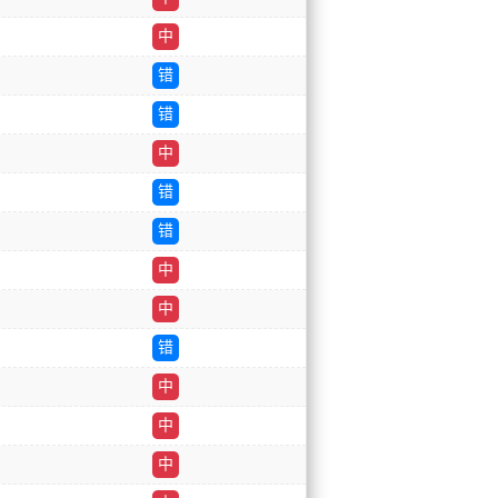
中
错
错
中
错
错
中
中
错
中
中
中