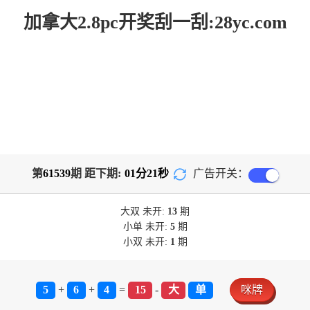
加拿大2.8pc开奖刮一刮:28yc.com
第
61539
期 距下期:
01
分
21
秒
广告开关：
大双
未开:
13
期
小单
未开:
5
期
小双
未开:
1
期
5
+
6
+
4
=
15
-
大
单
咪牌