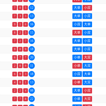
12
大单
小双
7
0
5
13
大单
小双
7
3
3
16
小双
大单
9
1
6
15
大单
小双
8
2
5
16
大单
小双
7
2
7
18
大单
小双
9
0
9
20
小单
大双
6
7
7
11
小单
大双
2
0
9
18
小双
大单
6
9
3
13
小单
大双
4
8
1
08
大单
小双
2
2
4
22
小单
大双
7
7
8