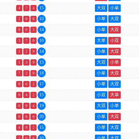
15
大双
小单
4
7
4
10
小单
大双
2
0
8
14
小单
大双
9
0
5
10
大单
小双
3
7
0
14
小单
大双
3
2
9
13
大双
小单
1
3
9
18
小单
大双
7
2
9
17
小单
大双
9
6
2
15
小双
大单
9
4
2
19
大双
小单
6
9
4
20
小单
大双
8
6
6
15
小单
大双
4
9
2
10
小单
大双
2
0
8