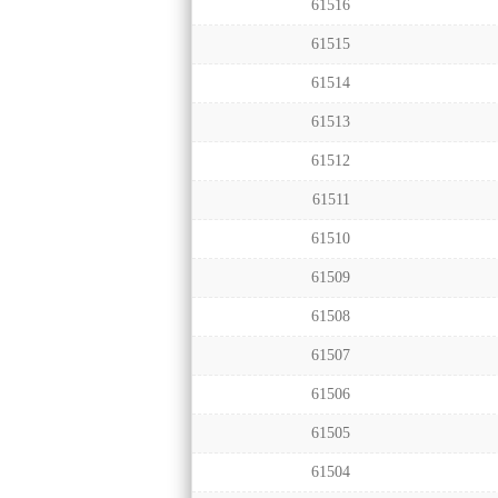
61516
61515
61514
61513
61512
61511
61510
61509
61508
61507
61506
61505
61504