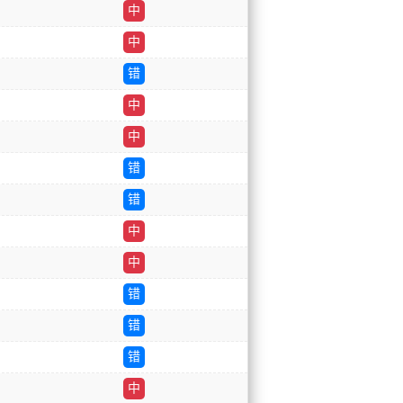
中
中
错
中
中
错
错
中
中
错
错
错
中