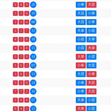
26
小单
大双
9
8
9
10
大双
小单
5
5
0
08
大双
小单
1
3
4
13
大单
小双
4
2
7
18
小双
大单
4
5
9
15
小双
大单
4
5
6
19
大单
小双
3
7
9
03
小单
大双
1
0
2
13
大双
小单
3
8
2
14
小单
大双
5
3
6
16
小单
大双
7
7
2
07
大单
小双
1
0
6
15
大单
小双
9
4
2