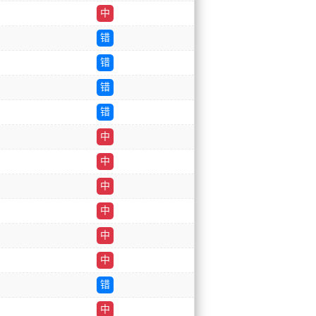
中
错
错
错
错
中
中
中
中
中
中
错
中