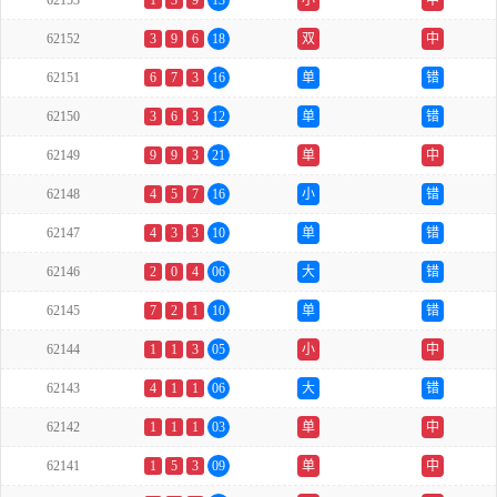
62153
1
3
9
13
小
中
62152
3
9
6
18
双
中
62151
6
7
3
16
单
错
62150
3
6
3
12
单
错
62149
9
9
3
21
单
中
62148
4
5
7
16
小
错
62147
4
3
3
10
单
错
62146
2
0
4
06
大
错
62145
7
2
1
10
单
错
62144
1
1
3
05
小
中
62143
4
1
1
06
大
错
62142
1
1
1
03
单
中
62141
1
5
3
09
单
中