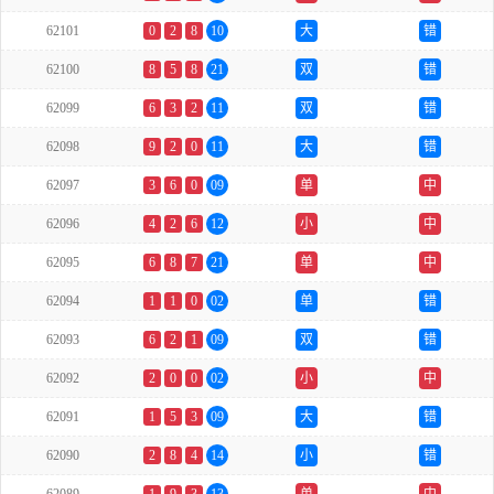
62101
0
2
8
10
大
错
62100
8
5
8
21
双
错
62099
6
3
2
11
双
错
62098
9
2
0
11
大
错
62097
3
6
0
09
单
中
62096
4
2
6
12
小
中
62095
6
8
7
21
单
中
62094
1
1
0
02
单
错
62093
6
2
1
09
双
错
62092
2
0
0
02
小
中
62091
1
5
3
09
大
错
62090
2
8
4
14
小
错