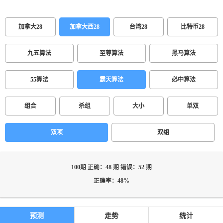
加拿大28
加拿大西28
台湾28
比特币28
九五算法
至尊算法
黑马算法
55算法
霸天算法
必中算法
组合
杀组
大小
单双
双项
双组
100期 正确：48 期 错误：52 期
正确率：48%
预测
走势
统计