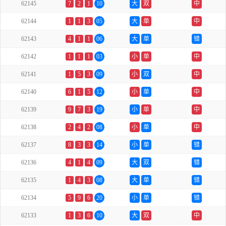
62145
7
2
1
10
大
双
中
62144
1
1
3
05
大
单
中
62143
4
1
1
06
大
单
错
62142
1
1
1
03
小
单
中
62141
1
5
3
09
小
双
中
62140
6
1
5
12
小
单
中
62139
9
7
3
19
小
单
中
62138
2
4
2
08
小
单
中
62137
8
3
3
14
小
单
错
62136
4
1
4
09
大
双
错
62135
1
4
3
08
大
单
错
62134
5
9
6
20
小
单
错
62133
1
3
6
10
大
双
中