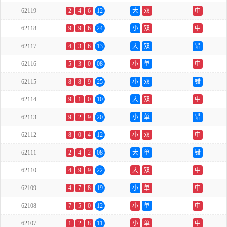
62119
2
4
6
12
大
双
中
62118
9
9
6
24
小
双
中
62117
4
3
6
13
大
双
错
62116
5
3
0
08
小
单
中
62115
8
8
9
25
小
双
错
62114
9
1
0
10
大
双
中
62113
9
2
9
20
小
单
错
62112
8
0
4
12
小
双
中
62111
2
4
2
08
大
单
错
62110
4
9
9
22
大
双
中
62109
4
7
8
19
小
单
中
62108
7
5
0
12
小
单
中
62107
1
2
8
11
小
单
中