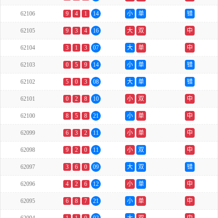
62106
9
4
1
14
小
单
错
62105
9
3
4
16
大
双
中
62104
3
1
3
07
大
单
中
62103
0
5
9
14
小
单
错
62102
5
0
3
08
大
单
错
62101
0
2
8
10
小
双
中
62100
8
5
8
21
小
单
中
62099
6
3
2
11
小
单
中
62098
9
2
0
11
小
双
中
62097
3
6
0
09
大
双
错
62096
4
2
6
12
小
单
中
62095
6
8
7
21
小
单
中