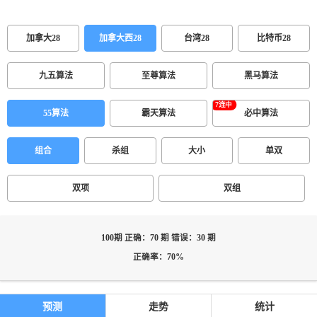
加拿大28
加拿大西28
台湾28
比特币28
九五算法
至尊算法
黑马算法
55算法
霸天算法
必中算法
组合
杀组
大小
单双
双项
双组
100期 正确：70 期 错误：30 期
正确率：70%
预测
走势
统计