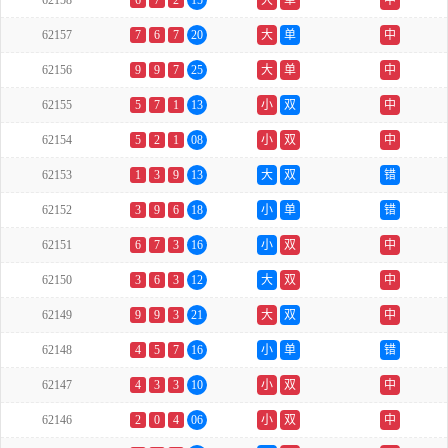
62158
6
7
2
15
大
单
中
62157
7
6
7
20
大
单
中
62156
9
9
7
25
大
单
中
62155
5
7
1
13
小
双
中
62154
5
2
1
08
小
双
中
62153
1
3
9
13
大
双
错
62152
3
9
6
18
小
单
错
62151
6
7
3
16
小
双
中
62150
3
6
3
12
大
双
中
62149
9
9
3
21
大
双
中
62148
4
5
7
16
小
单
错
62147
4
3
3
10
小
双
中
62146
2
0
4
06
小
双
中