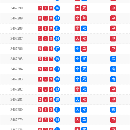
3467290
7
1
8
16
大
双
中
3467289
0
5
8
13
小
单
中
3467288
1
1
9
11
小
双
中
3467287
1
5
8
14
大
双
中
3467286
9
4
4
17
小
单
中
3467285
5
7
7
19
小
双
错
3467284
9
6
8
23
小
双
错
3467283
3
7
9
19
小
双
错
3467282
7
2
4
13
小
双
中
3467281
2
8
0
10
大
双
中
3467280
5
1
5
11
大
双
错
3467279
6
6
2
14
大
单
中