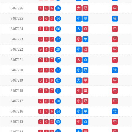
3467226
4
6
6
16
大
双
中
3467225
5
6
3
14
小
单
错
3467224
1
1
4
06
大
双
中
3467223
3
7
2
12
小
单
中
3467222
9
4
7
20
小
双
中
3467221
9
1
7
17
大
双
中
3467220
9
3
5
17
小
双
错
3467219
6
1
0
07
大
单
中
3467218
2
2
7
11
小
单
中
3467217
7
0
3
10
小
双
中
3467216
1
7
6
14
小
单
错
3467215
2
0
3
05
小
双
中