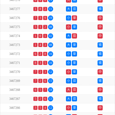
3467278
6
9
6
21
大
双
中
3467277
1
8
2
11
大
双
错
3467276
7
3
9
19
小
单
中
3467275
5
1
2
08
小
单
中
3467274
1
0
1
02
大
双
中
3467273
1
4
3
08
大
单
错
3467272
6
2
8
16
小
单
错
3467271
8
3
5
16
小
单
错
3467270
7
2
3
12
小
单
中
3467269
7
2
6
15
小
双
错
3467268
6
5
7
18
大
双
中
3467267
5
2
6
13
大
双
错
3467266
3
5
4
12
小
单
中