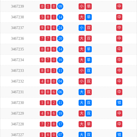
3467239
0
1
8
09
小
单
中
3467238
5
8
1
14
大
单
中
3467237
9
9
6
24
小
双
中
3467236
7
7
6
20
大
双
中
3467235
0
8
6
14
大
单
中
3467234
9
7
0
16
大
单
中
3467233
8
0
3
11
小
双
中
3467232
4
0
0
04
小
双
中
3467231
0
0
6
06
大
双
中
3467230
1
8
2
11
大
双
错
3467229
4
9
6
19
大
双
中
3467228
7
2
8
17
大
单
中
3467227
1
6
0
07
大
双
错