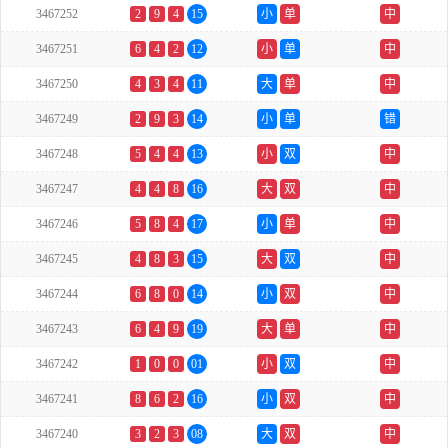
3467252
2
9
4
15
小
单
中
3467251
6
4
2
12
小
单
中
3467250
4
3
4
11
大
单
中
3467249
2
9
3
14
小
单
错
3467248
5
4
4
13
小
双
中
3467247
4
4
8
16
大
双
中
3467246
5
8
4
17
小
单
中
3467245
4
8
3
15
大
双
中
3467244
6
8
0
14
小
双
中
3467243
6
4
9
19
大
单
中
3467242
1
0
0
01
小
双
中
3467241
8
6
2
16
小
双
中
3467240
3
2
3
08
大
双
中