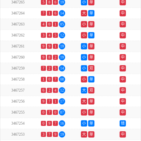
3467265
5
8
6
19
小
单
中
3467264
7
1
6
14
大
单
中
3467263
4
0
1
05
小
单
中
3467262
3
4
5
12
小
单
中
3467261
9
9
1
19
小
单
中
3467260
9
8
2
19
小
单
中
3467259
7
2
5
14
小
双
中
3467258
1
0
7
08
小
单
中
3467257
6
2
4
12
大
双
中
3467256
9
7
1
17
大
单
中
3467255
0
7
0
07
小
单
中
3467254
0
9
7
16
小
单
错
3467253
3
7
9
19
大
单
中