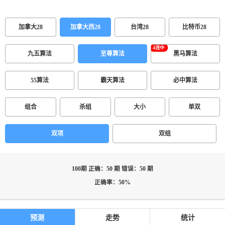
加拿大28
加拿大西28
台湾28
比特币28
九五算法
至尊算法
黑马算法
55算法
霸天算法
必中算法
组合
杀组
大小
单双
双项
双组
100期 正确：50 期 错误：50 期
正确率：50%
预测
走势
统计