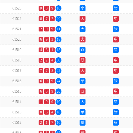
61523
9
0
9
18
小
错
61522
6
7
7
20
大
中
61521
2
0
9
11
大
错
61520
6
9
3
18
大
中
61519
4
8
1
13
双
错
61518
2
2
4
08
双
中
61517
7
7
8
22
大
中
61516
6
9
9
24
单
错
61515
6
5
9
20
双
中
61514
1
0
9
10
大
错
61513
8
6
4
18
单
错
61512
2
1
7
10
单
错