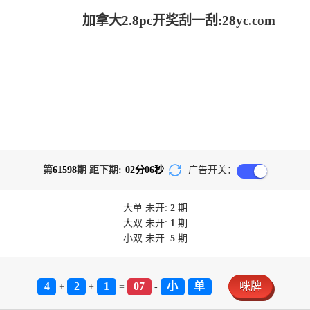
加拿大2.8pc开奖刮一刮:28yc.com
第
61598
期 距下期:
02
分
06
秒
广告开关：
大单
未开:
2
期
大双
未开:
1
期
小双
未开:
5
期
4
2
1
07
小
单
咪牌
+
+
=
-