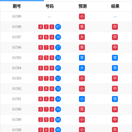
期号
号码
预测
结果
61599
---
小
---
61598
4
2
1
07
单
中
61597
8
6
4
18
大
中
61596
6
7
4
17
单
中
61595
0
5
9
14
单
错
61594
1
0
6
07
大
错
61593
5
7
0
12
小
中
61592
2
8
0
10
小
中
61591
8
2
4
14
小
错
61590
5
7
4
16
双
中
61589
2
0
6
08
小
中
61588
2
6
1
09
小
中