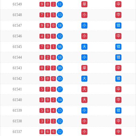
61549
9
0
2
11
单
中
61548
7
1
5
13
小
中
61547
9
9
0
18
小
错
61546
4
3
5
12
小
中
61545
7
0
1
08
大
错
61544
8
2
8
18
小
错
61543
0
7
2
09
单
中
61542
5
0
0
05
大
错
61541
5
7
5
17
大
中
61540
3
9
2
14
大
中
61539
5
6
4
15
小
错
61538
3
7
2
12
小
中
61537
0
6
6
12
小
中