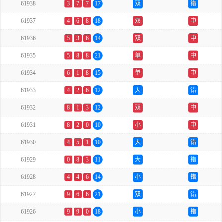
61938
3
7
7
17
双
错
61937
4
6
8
18
双
中
61936
5
3
6
14
双
中
61935
5
8
8
21
单
中
61934
6
1
8
15
单
中
61933
4
2
6
12
大
错
61932
8
1
3
12
双
中
61931
8
2
0
10
小
中
61930
4
5
1
10
大
错
61929
0
8
3
11
大
错
61928
4
4
6
14
小
错
61927
9
6
6
21
双
错
61926
9
9
0
18
小
错