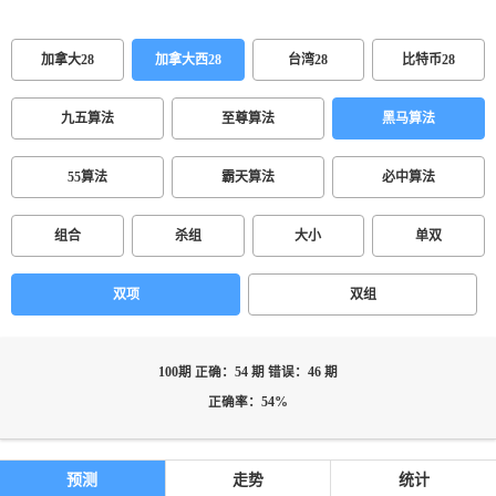
加拿大28
加拿大西28
台湾28
比特币28
九五算法
至尊算法
黑马算法
55算法
霸天算法
必中算法
组合
杀组
大小
单双
双项
双组
100期 正确：54 期 错误：46 期
正确率：54%
预测
走势
统计