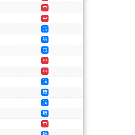
中
中
错
错
错
中
中
错
错
错
错
中
错