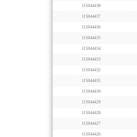
115044438
115044437
115044436
115044435
115044434
115044433
115044432
115044431
115044430
115044429
115044428
115044427
115044426