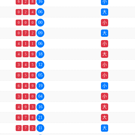
16
小
6
2
8
06
大
0
2
4
00
小
0
0
0
09
大
0
7
2
06
小
4
1
1
18
大
4
5
9
12
小
3
4
5
05
小
0
5
0
19
小
6
4
9
04
小
3
1
0
16
大
4
9
3
21
大
6
7
8
11
大
2
7
2