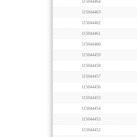
115044464
115044463
115044462
115044461
115044460
115044459
115044458
115044457
115044456
115044455
115044454
115044453
115044452