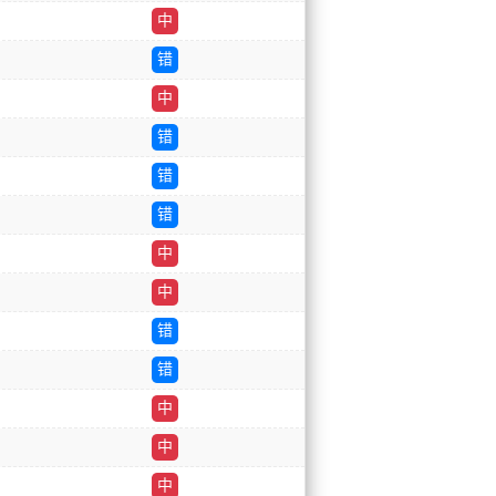
中
错
中
错
错
错
中
中
错
错
中
中
中