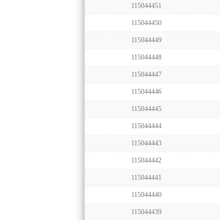
115044451
115044450
115044449
115044448
115044447
115044446
115044445
115044444
115044443
115044442
115044441
115044440
115044439