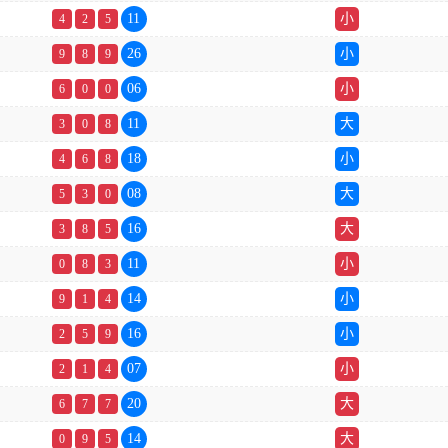
11
小
4
2
5
26
小
9
8
9
06
小
6
0
0
11
大
3
0
8
18
小
4
6
8
08
大
5
3
0
16
大
3
8
5
11
小
0
8
3
14
小
9
1
4
16
小
2
5
9
07
小
2
1
4
20
大
6
7
7
14
大
0
9
5