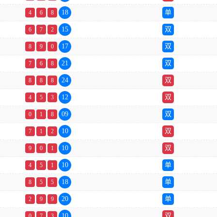
18
单
4
6
8
15
双
6
7
2
17
双
8
9
0
21
双
7
6
8
24
双
8
8
8
12
双
4
5
3
09
双
0
1
8
10
双
7
1
2
10
双
9
0
1
10
单
4
5
1
18
单
8
5
5
20
单
2
9
9
10
双
0
7
3