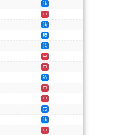
错
中
错
错
错
中
中
错
中
中
错
错
中