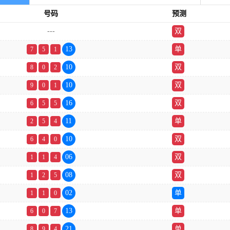
号码
预测
---
双
13
单
7
5
1
10
双
8
0
2
10
双
9
0
1
16
双
6
5
5
11
单
2
5
4
10
双
6
4
0
06
双
1
1
4
08
双
1
2
5
02
单
1
1
0
13
单
6
0
7
21
单
8
9
4