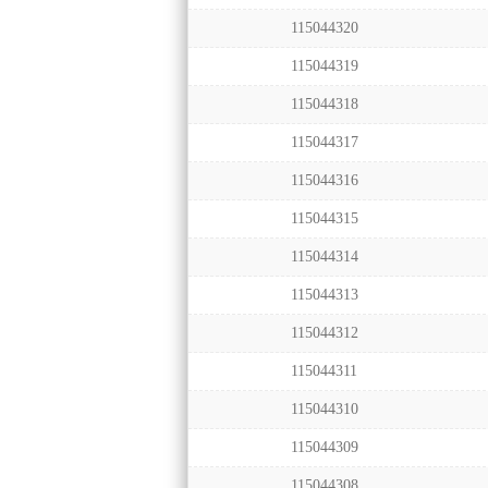
115044320
115044319
115044318
115044317
115044316
115044315
115044314
115044313
115044312
115044311
115044310
115044309
115044308