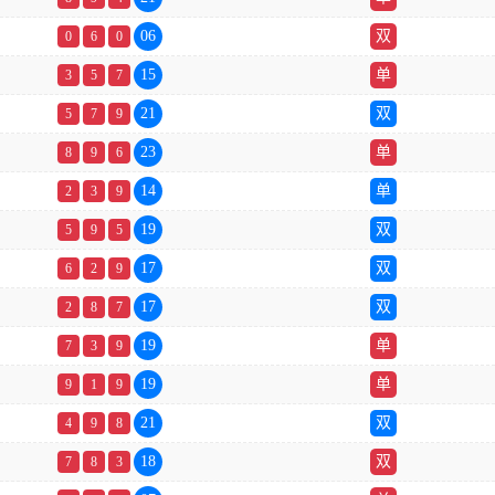
06
双
0
6
0
15
单
3
5
7
21
双
5
7
9
23
单
8
9
6
14
单
2
3
9
19
双
5
9
5
17
双
6
2
9
17
双
2
8
7
19
单
7
3
9
19
单
9
1
9
21
双
4
9
8
18
双
7
8
3