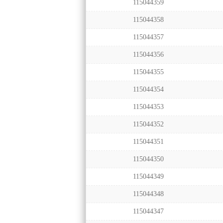
115044359
115044358
115044357
115044356
115044355
115044354
115044353
115044352
115044351
115044350
115044349
115044348
115044347