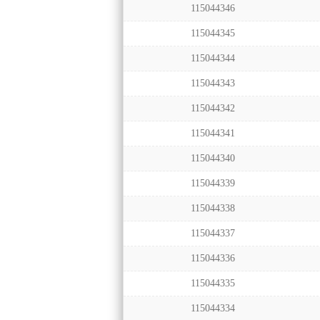
115044346
115044345
115044344
115044343
115044342
115044341
115044340
115044339
115044338
115044337
115044336
115044335
115044334