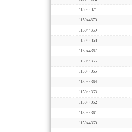
115044371
115044370
115044369
115044368
115044367
115044366
115044365
115044364
115044363
115044362
115044361
115044360