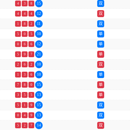
15
双
4
3
8
12
双
4
4
4
11
双
1
8
2
10
单
5
0
5
12
单
0
6
6
21
单
5
9
7
10
双
2
6
2
10
单
1
3
6
15
单
7
8
0
13
单
3
5
5
15
双
5
1
9
13
双
0
4
9
14
双
5
2
7