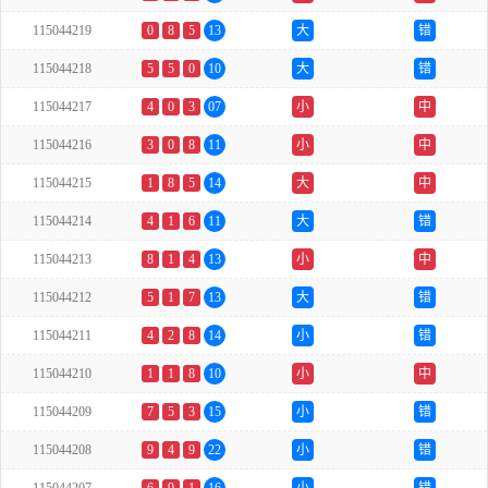
115044219
0
8
5
13
大
错
115044218
5
5
0
10
大
错
115044217
4
0
3
07
小
中
115044216
3
0
8
11
小
中
115044215
1
8
5
14
大
中
115044214
4
1
6
11
大
错
115044213
8
1
4
13
小
中
115044212
5
1
7
13
大
错
115044211
4
2
8
14
小
错
115044210
1
1
8
10
小
中
115044209
7
5
3
15
小
错
115044208
9
4
9
22
小
错