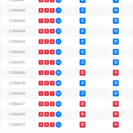
115044167
9
8
1
18
单
错
115044166
8
3
0
11
双
错
115044165
7
0
6
13
双
错
115044164
8
8
4
20
单
错
115044163
6
2
4
12
单
错
115044162
5
7
4
16
单
错
115044161
3
0
2
05
双
错
115044160
2
3
3
08
双
中
115044159
3
0
3
06
单
错
115044158
1
1
7
09
双
错
115044157
0
0
6
06
双
中
115044156
8
6
3
17
单
中
115044155
4
6
5
15
单
中