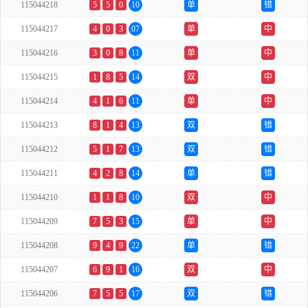
115044218
5
5
0
10
单
错
115044217
4
0
3
07
单
中
115044216
3
0
8
11
单
中
115044215
1
8
5
14
双
中
115044214
4
1
6
11
单
中
115044213
8
1
4
13
双
错
115044212
5
1
7
13
双
错
115044211
4
2
8
14
单
错
115044210
1
1
8
10
双
中
115044209
7
5
3
15
单
中
115044208
9
4
9
22
单
错
115044207
6
9
1
16
双
中
115044206
7
5
5
17
双
错