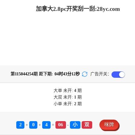
加拿大2.8pc开奖刮一刮:28yc.com
第
115044254
期 距下期:
04
时
43
分
12
秒
广告开关：
大单
未开:
4
期
大双
未开:
1
期
小单
未开:
2
期
2
0
4
06
小
双
咪牌
+
+
=
-