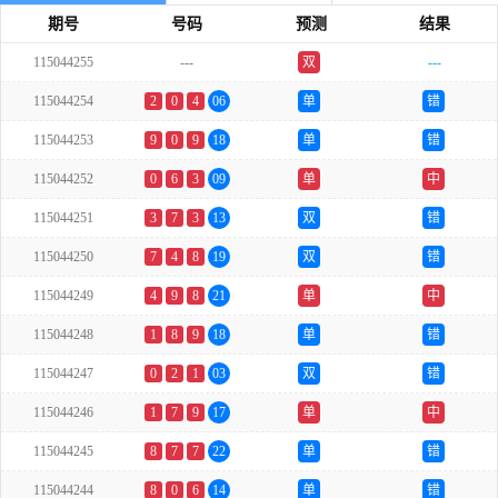
期号
号码
预测
结果
115044255
---
双
---
115044254
2
0
4
06
单
错
115044253
9
0
9
18
单
错
115044252
0
6
3
09
单
中
115044251
3
7
3
13
双
错
115044250
7
4
8
19
双
错
115044249
4
9
8
21
单
中
115044248
1
8
9
18
单
错
115044247
0
2
1
03
双
错
115044246
1
7
9
17
单
中
115044245
8
7
7
22
单
错
115044244
8
0
6
14
单
错