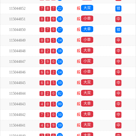
大双
115044852
7
8
7
22
殺
错
小单
115044851
8
1
9
18
殺
中
大单
115044850
1
7
9
17
殺
错
小单
115044849
0
9
5
14
殺
中
大单
115044848
8
2
8
18
殺
中
小双
115044847
5
9
0
14
殺
中
小单
115044846
6
6
2
14
殺
中
大双
115044845
6
8
5
19
殺
中
大双
115044844
0
2
0
02
殺
中
大单
115044843
4
0
5
09
殺
中
大单
115044842
7
3
0
10
殺
中
大双
115044841
4
6
9
19
殺
中
大单