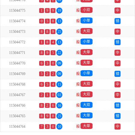
115044776
3
4
2
09
殺
中
小双
115044775
1
9
9
19
殺
中
小单
115044774
0
5
8
13
殺
错
大双
115044773
8
8
9
25
殺
中
小单
115044772
1
8
4
13
殺
错
大单
115044771
8
9
5
22
殺
中
大单
115044770
6
3
0
09
殺
中
小单
115044769
5
2
2
09
殺
错
大双
115044768
6
5
4
15
殺
中
大双
115044767
2
1
0
03
殺
中
大双
115044766
8
2
6
16
殺
错
大单
115044765
8
9
8
25
殺
错
大单
115044764
7
3
0
10
殺
中