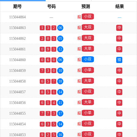
期号
号码
预测
结果
小双
115044864
---
殺
---
大双
115044863
1
3
2
06
殺
中
大双
115044862
2
0
3
05
殺
中
大单
115044861
0
9
3
12
殺
中
小双
115044860
0
6
0
06
殺
错
小单
115044859
7
3
0
10
殺
中
大单
115044858
6
5
7
18
殺
中
小双
115044857
8
5
1
14
殺
中
大单
115044856
6
1
4
11
殺
中
小单
115044855
7
7
3
17
殺
中
小双
115044854
6
3
5
14
殺
中
小双
115044853
9
2
5
16
殺
中