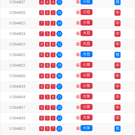
小双
115044827
4
4
4
12
殺
错
小双
115044826
9
6
1
16
殺
中
小单
115044825
7
5
2
14
殺
中
大双
115044824
7
5
1
13
殺
中
大双
115044823
0
6
6
12
殺
中
大双
115044822
9
4
5
18
殺
错
小单
115044821
6
6
7
19
殺
中
小双
115044820
4
6
6
16
殺
中
小单
115044819
4
6
7
17
殺
中
大单
115044818
1
2
8
11
殺
中
小单
115044817
0
3
7
10
殺
中
大单
115044816
8
5
1
14
殺
中
大单
115044815
9
3
7
19
殺
错