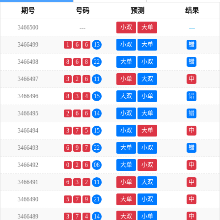
期号
号码
预测
结果
3466500
---
小双
大单
---
3466499
1
6
6
13
小双
大单
错
3466498
8
6
8
22
大单
小双
错
3466497
3
2
6
11
小单
大双
中
3466496
8
3
4
15
大双
小单
错
3466495
2
6
6
14
小双
大单
错
3466494
3
7
5
15
小双
大单
中
3466493
6
9
7
22
大单
小双
错
3466492
0
2
6
08
大单
小双
中
3466491
6
3
2
11
小单
大双
中
3466490
5
7
9
21
大单
小双
中
3466489
3
7
4
14
大双
小单
中