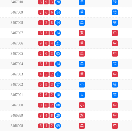
3467010
8
9
3
20
单
错
3467009
2
6
6
14
单
错
3467008
4
2
8
14
单
错
3467007
8
3
3
14
双
中
3467006
9
8
4
21
单
中
3467005
2
0
3
05
单
中
3467004
8
5
1
14
单
错
3467003
4
5
2
11
单
中
3467002
5
9
3
17
小
错
3467001
2
6
2
10
大
错
3467000
0
6
2
08
小
中
3466999
8
4
8
20
双
中
3466998
6
1
2
09
单
中