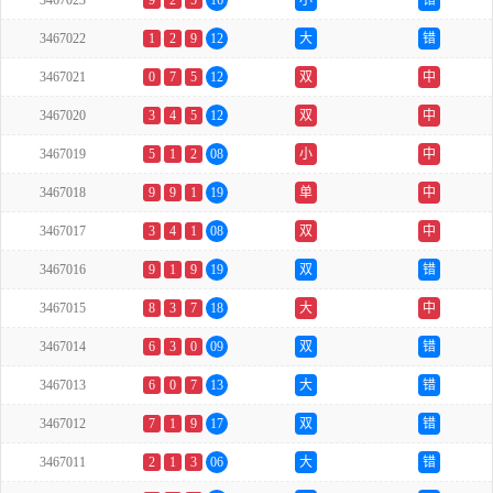
3467023
9
2
5
16
小
错
3467022
1
2
9
12
大
错
3467021
0
7
5
12
双
中
3467020
3
4
5
12
双
中
3467019
5
1
2
08
小
中
3467018
9
9
1
19
单
中
3467017
3
4
1
08
双
中
3467016
9
1
9
19
双
错
3467015
8
3
7
18
大
中
3467014
6
3
0
09
双
错
3467013
6
0
7
13
大
错
3467012
7
1
9
17
双
错
3467011
2
1
3
06
大
错