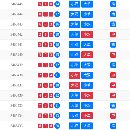
3466445
5
1
8
14
小双
大单
错
3466444
8
3
1
12
大双
小单
错
3466443
6
7
3
16
大单
小双
错
3466442
2
1
7
10
大单
小双
中
3466441
3
8
5
16
小双
大单
错
3466440
3
9
3
15
小双
大单
中
3466439
1
8
3
12
小单
大双
错
3466438
2
5
4
11
小单
大双
中
3466437
3
7
8
18
大双
小单
中
3466436
4
6
2
12
大单
小双
中
3466435
7
0
4
11
大单
小双
错
3466434
8
0
5
13
大双
小单
中
3466433
6
8
6
20
小双
大单
错