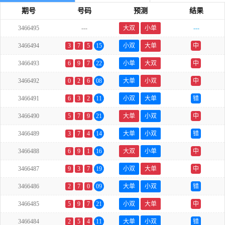
期号
号码
预测
结果
3466495
---
大双
小单
---
3466494
3
7
5
15
小双
大单
中
3466493
6
9
7
22
小单
大双
中
3466492
0
2
6
08
大单
小双
中
3466491
6
3
2
11
小双
大单
错
3466490
5
7
9
21
大单
小双
中
3466489
3
7
4
14
大单
小双
错
3466488
6
9
1
16
大双
小单
中
3466487
9
3
7
19
小双
大单
中
3466486
2
7
0
09
大单
小双
错
3466485
5
9
7
21
小双
大单
中
3466484
2
5
4
11
大单
小双
错