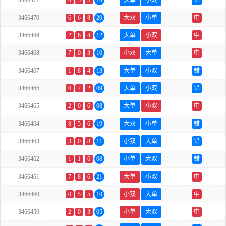
3466471
4
5
5
14
大单
小双
错
3466470
6
6
8
20
大双
小单
中
3466469
2
6
4
12
大单
小双
中
3466468
7
0
3
10
小双
大单
中
3466467
1
8
4
13
大单
小双
错
3466466
0
7
2
09
大单
小双
错
3466465
2
0
6
08
大单
小双
中
3466464
8
5
6
19
大双
小单
错
3466463
3
0
8
11
小双
大单
错
3466462
1
1
6
08
小单
大双
错
3466461
7
8
6
21
大单
小双
中
3466460
0
5
5
10
小双
大单
中
3466459
2
0
3
05
小单
大双
中