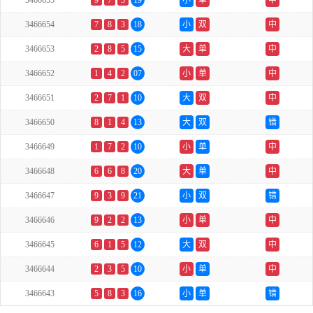
3466655
9
7
3
19
小
单
中
3466654
7
8
3
18
小
双
中
3466653
2
8
5
15
大
单
中
3466652
1
4
2
07
小
单
中
3466651
2
7
1
10
大
双
中
3466650
8
1
4
13
大
双
错
3466649
1
7
2
10
小
单
中
3466648
6
6
8
20
大
单
中
3466647
9
3
9
21
小
双
错
3466646
9
2
2
13
小
单
中
3466645
6
1
5
12
大
双
中
3466644
2
3
5
10
小
单
中
3466643
5
8
3
16
小
单
错