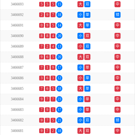
3466693
5
5
5
15
大
双
中
3466692
2
9
7
18
小
单
错
3466691
0
9
5
14
大
单
中
3466690
8
8
4
20
小
双
中
3466689
7
2
4
13
小
双
中
3466688
9
6
5
20
大
双
中
3466687
7
1
9
17
小
单
中
3466686
3
6
3
12
小
单
中
3466685
7
6
5
18
大
单
中
3466684
9
7
7
23
小
单
中
3466683
7
9
1
17
小
单
中
3466682
9
7
5
21
小
双
错
3466681
9
7
2
18
大
双
中