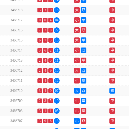
3466719
4
7
3
14
大
单
中
3466718
3
3
9
15
大
双
中
3466717
0
0
4
04
小
单
中
3466716
7
7
8
22
大
双
中
3466715
6
7
3
16
大
单
中
3466714
3
6
2
11
小
双
中
3466713
2
4
5
11
小
单
中
3466712
2
4
9
15
大
双
中
3466711
4
4
4
12
小
单
中
3466710
3
4
0
07
大
双
错
3466709
2
3
5
10
小
单
中
3466708
3
1
1
05
小
单
中
3466707
3
9
6
18
小
双
中