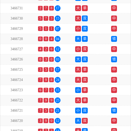
3466731
2
7
8
17
大
单
中
3466730
5
7
3
15
大
双
中
3466729
5
1
1
07
小
双
中
3466728
0
0
4
04
大
单
错
3466727
4
2
6
12
小
双
中
3466726
0
3
0
03
大
双
错
3466725
3
5
9
17
大
单
中
3466724
7
9
8
24
大
双
中
3466723
6
7
2
15
小
单
中
3466722
7
9
9
25
大
单
中
3466721
7
5
9
21
小
双
错
3466720
3
9
0
12
大
双
中