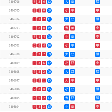
3466706
3
3
6
12
大
单
错
3466705
8
1
0
09
小
单
中
3466704
8
1
2
11
大
双
错
3466703
3
8
8
19
大
单
中
3466702
3
1
4
08
小
单
中
3466701
0
6
4
10
小
单
中
3466700
5
2
2
09
大
双
错
3466699
3
3
6
12
小
双
中
3466698
5
2
2
09
大
双
错
3466697
9
5
1
15
大
单
中
3466696
7
8
0
15
小
双
错
3466695
5
6
2
13
大
双
错
3466694
4
8
3
15
小
单
中