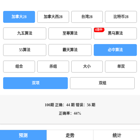
加拿大28
加拿大西28
台湾28
比特币28
九五算法
至尊算法
黑马算法
55算法
霸天算法
必中算法
组合
杀组
大小
单双
双项
双组
100期 正确：44 期 错误：56 期
正确率：44%
预测
走势
统计