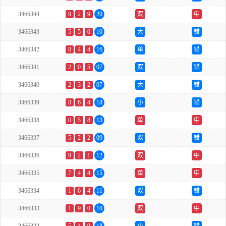
3466344
9
2
9
20
双
中
3466343
5
5
0
10
大
错
3466342
8
4
4
16
单
错
3466341
2
0
5
07
双
错
3466340
2
3
2
07
大
错
3466339
8
6
4
18
小
错
3466338
0
5
8
13
单
中
3466337
5
2
2
09
双
错
3466336
9
2
1
12
双
中
3466335
7
4
4
15
单
中
3466334
1
6
4
11
双
错
3466333
1
9
0
10
双
中