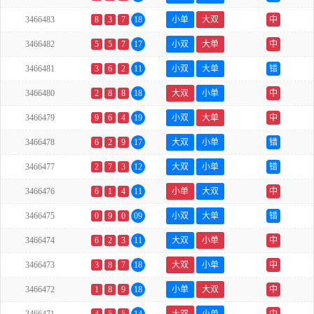
3466483
8
3
7
18
小单
大双
中
3466482
5
5
7
17
小双
大单
中
3466481
3
6
2
11
小双
大单
错
3466480
2
8
8
18
大双
小单
中
3466479
9
6
4
19
小双
大单
中
3466478
6
2
9
17
大双
小单
错
3466477
2
7
3
12
大双
小单
错
3466476
6
1
4
11
小单
大双
中
3466475
0
9
0
09
小双
大单
错
3466474
6
2
3
11
大双
小单
中
3466473
3
8
7
18
大双
小单
中
3466472
1
8
9
18
小单
大双
中