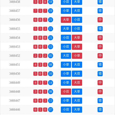
3466458
5
5
8
18
小双
大单
错
3466457
7
5
7
19
小单
大双
错
3466456
6
8
7
21
大单
小双
中
3466455
5
3
3
11
大单
小双
错
3466454
5
8
8
21
小双
大单
中
3466453
8
0
7
15
小双
大单
中
3466452
2
1
2
05
大双
小单
中
3466451
4
3
1
08
小单
大双
错
3466450
5
0
5
10
小单
大双
错
3466449
4
3
7
14
小单
大双
中
3466448
3
4
1
08
小双
大单
中
3466447
8
4
3
15
小单
大双
错
3466446
6
1
0
07
小双
大单
错