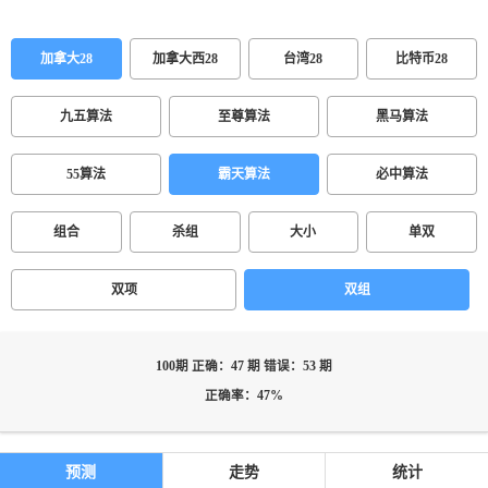
加拿大28
加拿大西28
台湾28
比特币28
九五算法
至尊算法
黑马算法
55算法
霸天算法
必中算法
组合
杀组
大小
单双
双项
双组
100期 正确：47 期 错误：53 期
正确率：47%
预测
走势
统计