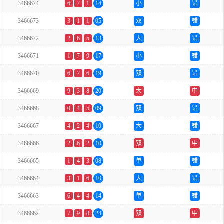
3466674
6
7
1
14
小
错
3466673
3
1
1
05
双
错
3466672
2
6
5
13
大
错
3466671
1
7
9
17
小
错
3466670
6
7
6
19
双
错
3466669
9
3
8
20
大
中
3466668
0
4
5
09
双
错
3466667
4
2
4
10
大
错
3466666
2
6
2
10
双
中
3466665
1
4
3
08
单
错
3466664
3
1
6
10
大
错
3466663
6
4
4
14
单
错
3466662
7
9
8
24
双
中