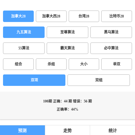
加拿大28
加拿大西28
台湾28
比特币28
九五算法
至尊算法
黑马算法
55算法
霸天算法
必中算法
组合
杀组
大小
单双
双项
双组
100期 正确：44 期 错误：56 期
正确率：44%
预测
走势
统计