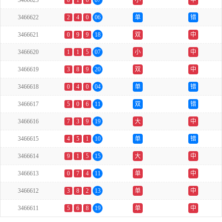
3466623
0
1
6
07
小
中
3466622
2
4
0
06
单
错
3466621
0
9
9
18
双
中
3466620
1
1
5
07
小
中
3466619
3
8
9
20
双
中
3466618
0
4
0
04
单
错
3466617
5
0
6
11
双
错
3466616
7
3
9
19
大
中
3466615
4
5
1
10
单
错
3466614
9
1
5
15
大
中
3466613
0
7
4
11
单
中
3466612
3
8
2
13
单
中
3466611
5
6
8
19
单
中