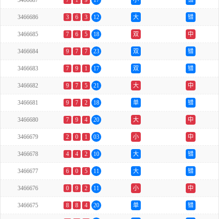
3466687
7
1
9
17
小
错
3466686
3
6
3
12
大
错
3466685
7
6
5
18
双
中
3466684
9
7
7
23
双
错
3466683
7
9
1
17
双
错
3466682
9
7
5
21
大
中
3466681
9
7
2
18
单
错
3466680
7
9
4
20
大
中
3466679
2
0
1
03
小
中
3466678
4
4
2
10
大
错
3466677
6
0
5
11
大
错
3466676
0
9
2
11
小
中
3466675
8
8
4
20
单
错