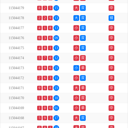
115044179
8
2
5
15
大
双
中
115044178
2
2
9
13
大
双
错
115044177
4
1
8
13
小
双
中
115044176
6
3
0
09
小
双
中
115044175
4
8
1
13
小
双
中
115044174
5
7
0
12
小
双
中
115044173
8
9
6
23
小
单
中
115044172
2
6
3
11
小
双
中
115044171
9
6
8
23
大
单
中
115044170
1
6
3
10
小
双
中
115044169
1
0
0
01
小
单
中
115044168
5
9
3
17
大
双
中