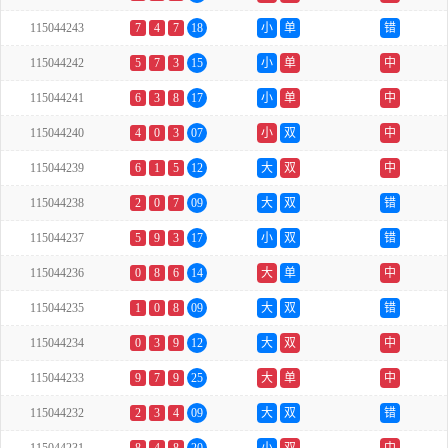
115044243
7
4
7
18
小
单
错
115044242
5
7
3
15
小
单
中
115044241
6
3
8
17
小
单
中
115044240
4
0
3
07
小
双
中
115044239
6
1
5
12
大
双
中
115044238
2
0
7
09
大
双
错
115044237
5
9
3
17
小
双
错
115044236
0
8
6
14
大
单
中
115044235
1
0
8
09
大
双
错
115044234
0
3
9
12
大
双
中
115044233
9
7
9
25
大
单
中
115044232
2
3
4
09
大
双
错