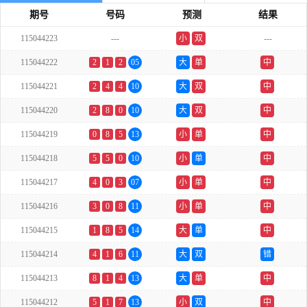
期号
号码
预测
结果
115044223
---
小
双
---
115044222
2
1
2
05
大
单
中
115044221
2
4
4
10
大
双
中
115044220
2
8
0
10
大
双
中
115044219
0
8
5
13
小
单
中
115044218
5
5
0
10
小
单
中
115044217
4
0
3
07
小
单
中
115044216
3
0
8
11
小
单
中
115044215
1
8
5
14
大
单
中
115044214
4
1
6
11
大
双
错
115044213
8
1
4
13
大
单
中
115044212
5
1
7
13
小
双
中