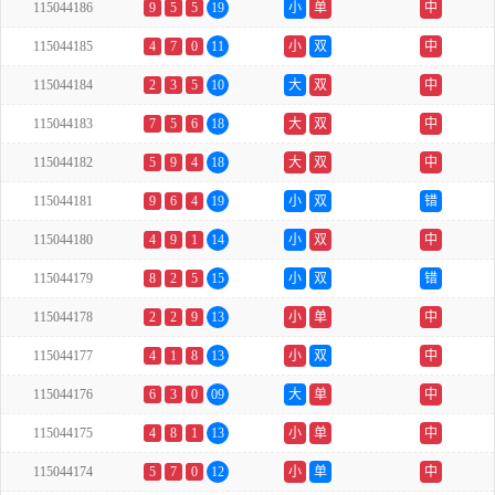
115044186
9
5
5
19
小
单
中
115044185
4
7
0
11
小
双
中
115044184
2
3
5
10
大
双
中
115044183
7
5
6
18
大
双
中
115044182
5
9
4
18
大
双
中
115044181
9
6
4
19
小
双
错
115044180
4
9
1
14
小
双
中
115044179
8
2
5
15
小
双
错
115044178
2
2
9
13
小
单
中
115044177
4
1
8
13
小
双
中
115044176
6
3
0
09
大
单
中
115044175
4
8
1
13
小
单
中
115044174
5
7
0
12
小
单
中