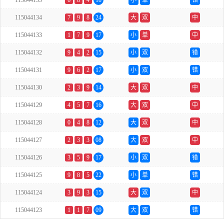
115044135
6
8
4
18
小
单
错
115044134
7
9
8
24
大
双
中
115044133
1
7
9
17
小
单
中
115044132
9
4
2
15
小
双
错
115044131
9
6
2
17
小
双
错
115044130
2
3
9
14
大
双
中
115044129
4
5
7
16
大
双
中
115044128
0
4
8
12
大
双
中
115044127
2
3
3
08
大
双
中
115044126
3
5
9
17
小
双
错
115044125
9
8
5
22
小
单
错
115044124
3
9
3
15
大
双
中
115044123
1
1
7
09
大
双
错