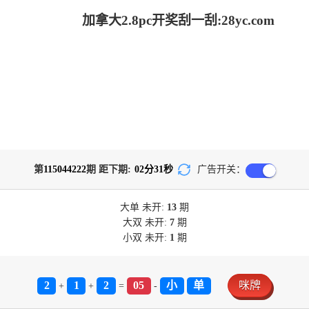
加拿大2.8pc开奖刮一刮:28yc.com
第
115044222
期 距下期:
02
分
31
秒
广告开关：
大单
未开:
13
期
大双
未开:
7
期
小双
未开:
1
期
2
1
2
05
小
单
咪牌
+
+
=
-