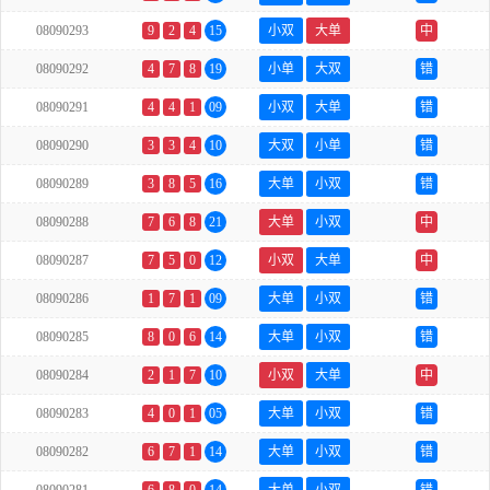
08090293
9
2
4
15
小双
大单
中
08090292
4
7
8
19
小单
大双
错
08090291
4
4
1
09
小双
大单
错
08090290
3
3
4
10
大双
小单
错
08090289
3
8
5
16
大单
小双
错
08090288
7
6
8
21
大单
小双
中
08090287
7
5
0
12
小双
大单
中
08090286
1
7
1
09
大单
小双
错
08090285
8
0
6
14
大单
小双
错
08090284
2
1
7
10
小双
大单
中
08090283
4
0
1
05
大单
小双
错
08090282
6
7
1
14
大单
小双
错