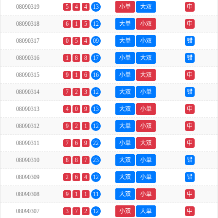
08090319
5
4
4
13
小单
大双
中
08090318
6
1
5
12
大单
小双
中
08090317
0
5
4
09
大单
小双
错
08090316
1
8
8
17
小单
大双
错
08090315
9
1
6
16
小单
大双
中
08090314
7
2
3
12
大双
小单
错
08090313
4
0
9
13
大双
小单
中
08090312
9
2
1
12
大单
小双
中
08090311
7
6
9
22
小单
大双
中
08090310
8
8
7
23
大双
小单
错
08090309
2
6
4
12
大双
小单
错
08090308
9
1
1
11
大双
小单
中
08090307
3
7
2
12
小双
大单
中