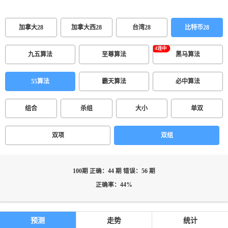
加拿大28
加拿大西28
台湾28
比特币28
九五算法
至尊算法
黑马算法
55算法
霸天算法
必中算法
组合
杀组
大小
单双
双项
双组
100期 正确：44 期 错误：56 期
正确率：44%
预测
走势
统计