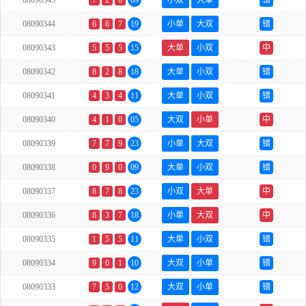
08090345
7
2
0
09
小双
大单
错
08090344
6
6
7
19
小单
大双
错
08090343
5
5
5
15
大单
小双
中
08090342
8
2
8
18
大单
小双
错
08090341
4
3
4
11
大单
小双
错
08090340
4
1
0
05
大双
小单
中
08090339
7
7
9
23
小单
大双
错
08090338
0
9
0
09
大单
小双
错
08090337
8
7
8
23
小双
大单
中
08090336
8
3
7
18
小单
大双
中
08090335
1
5
5
11
大单
小双
错
08090334
9
0
1
10
大双
小单
错
08090333
7
5
0
12
大双
小单
错