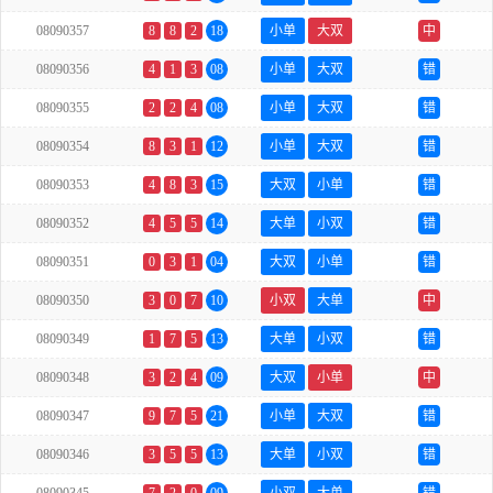
08090357
8
8
2
18
小单
大双
中
08090356
4
1
3
08
小单
大双
错
08090355
2
2
4
08
小单
大双
错
08090354
8
3
1
12
小单
大双
错
08090353
4
8
3
15
大双
小单
错
08090352
4
5
5
14
大单
小双
错
08090351
0
3
1
04
大双
小单
错
08090350
3
0
7
10
小双
大单
中
08090349
1
7
5
13
大单
小双
错
08090348
3
2
4
09
大双
小单
中
08090347
9
7
5
21
小单
大双
错
08090346
3
5
5
13
大单
小双
错