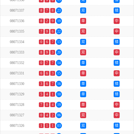
08071338
4
9
0
13
双
错
08071337
8
7
8
23
双
错
08071336
8
2
9
19
单
中
08071335
7
9
6
22
双
中
08071334
0
6
7
13
双
错
08071333
8
9
3
20
双
中
08071332
0
7
7
14
单
错
08071331
6
6
3
15
单
中
08071330
3
6
7
16
单
错
08071329
5
4
1
10
单
错
08071328
7
8
4
19
单
中
08071327
0
4
2
06
双
中
08071326
1
1
1
03
双
错