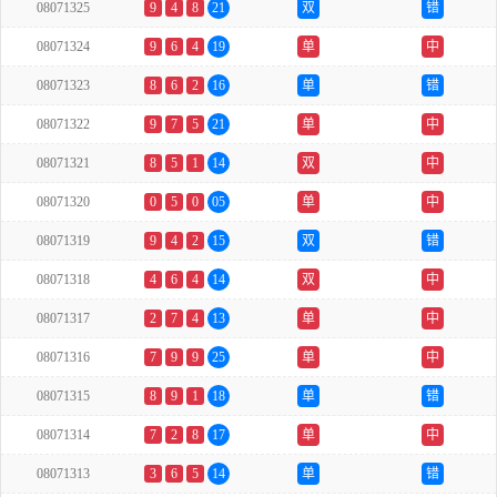
08071325
9
4
8
21
双
错
08071324
9
6
4
19
单
中
08071323
8
6
2
16
单
错
08071322
9
7
5
21
单
中
08071321
8
5
1
14
双
中
08071320
0
5
0
05
单
中
08071319
9
4
2
15
双
错
08071318
4
6
4
14
双
中
08071317
2
7
4
13
单
中
08071316
7
9
9
25
单
中
08071315
8
9
1
18
单
错
08071314
7
2
8
17
单
中
08071313
3
6
5
14
单
错