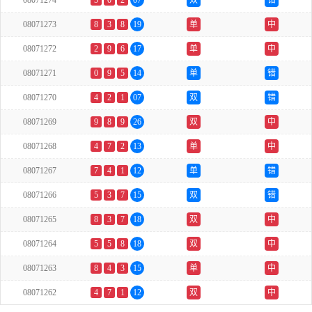
08071274
5
0
2
07
双
错
08071273
8
3
8
19
单
中
08071272
2
9
6
17
单
中
08071271
0
9
5
14
单
错
08071270
4
2
1
07
双
错
08071269
9
8
9
26
双
中
08071268
4
7
2
13
单
中
08071267
7
4
1
12
单
错
08071266
5
3
7
15
双
错
08071265
8
3
7
18
双
中
08071264
5
5
8
18
双
中
08071263
8
4
3
15
单
中
08071262
4
7
1
12
双
中