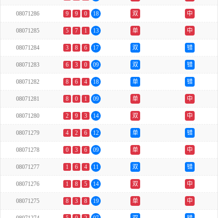
08071286
9
9
0
18
双
中
08071285
5
7
1
13
单
中
08071284
3
8
6
17
双
错
08071283
6
3
0
09
双
错
08071282
8
6
4
18
单
错
08071281
8
0
1
09
单
中
08071280
2
9
3
14
双
中
08071279
4
2
6
12
单
错
08071278
0
3
6
09
单
中
08071277
1
6
4
11
双
错
08071276
1
8
5
14
双
中
08071275
8
3
8
19
单
中