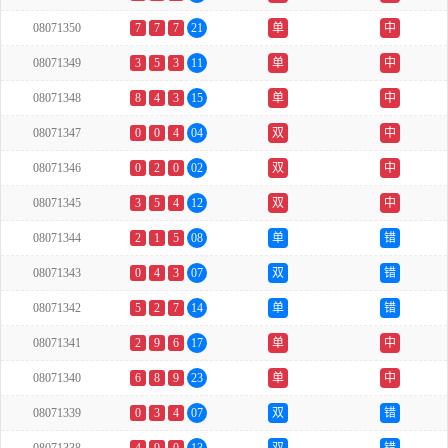
08071350
7
7
7
21
单
中
08071349
3
5
3
11
单
中
08071348
8
4
3
15
单
中
08071347
0
0
4
04
双
中
08071346
0
2
0
02
双
中
08071345
3
5
4
12
双
中
08071344
2
1
5
08
单
错
08071343
0
4
3
07
双
错
08071342
5
2
7
14
单
错
08071341
2
9
6
17
单
中
08071340
6
8
9
23
单
中
08071339
0
3
4
07
双
错