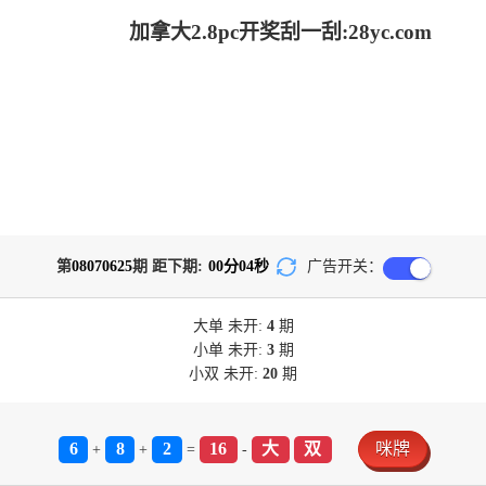
加拿大2.8pc开奖刮一刮:28yc.com
第
08070625
期 距下期:
00
分
04
秒
广告开关：
大单
未开:
4
期
小单
未开:
3
期
小双
未开:
20
期
6
8
2
16
大
双
咪牌
+
+
=
-