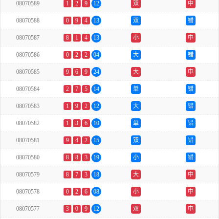
08070589
1
2
9
12
双
中
08070588
0
9
4
13
双
错
08070587
8
1
4
13
小
中
08070586
0
2
2
04
大
错
08070585
9
6
9
24
大
中
08070584
2
7
5
14
单
错
08070583
1
9
2
12
大
错
08070582
1
3
6
10
单
错
08070581
9
4
2
15
双
错
08070580
8
8
3
19
小
错
08070579
8
7
3
18
大
中
08070578
0
2
6
08
小
中
08070577
3
0
9
12
双
中