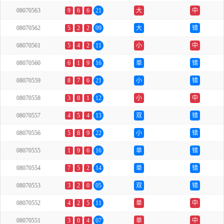
08070563
9
6
6
21
大
中
08070562
5
2
2
09
大
错
08070561
5
4
2
11
小
中
08070560
6
1
9
16
单
错
08070559
8
7
6
21
小
错
08070558
3
8
1
12
小
中
08070557
4
5
4
13
双
错
08070556
5
8
9
22
小
错
08070555
1
9
6
16
单
错
08070554
7
5
2
14
单
错
08070553
3
2
0
05
双
错
08070552
4
2
5
11
单
中
08070551
3
0
4
07
单
中