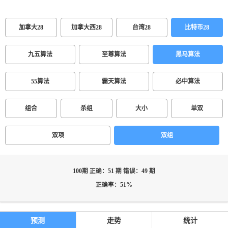
加拿大28
加拿大西28
台湾28
比特币28
九五算法
至尊算法
黑马算法
55算法
霸天算法
必中算法
组合
杀组
大小
单双
双项
双组
100期 正确：51 期 错误：49 期
正确率：51%
预测
走势
统计