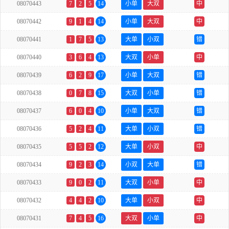
08070443
7
2
5
14
小单
大双
中
08070442
9
1
4
14
小单
大双
中
08070441
1
7
5
13
大单
小双
错
08070440
3
6
4
13
大双
小单
中
08070439
6
2
9
17
小单
大双
错
08070438
0
7
8
15
大双
小单
错
08070437
6
0
4
10
小单
大双
错
08070436
5
2
4
11
大单
小双
错
08070435
5
5
2
12
大单
小双
中
08070434
9
2
3
14
小双
大单
错
08070433
9
0
2
11
大双
小单
中
08070432
4
4
2
10
大单
小双
中
08070431
7
4
5
16
大双
小单
中