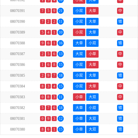
08070392
1
5
4
10
小双
大单
中
08070391
7
5
9
21
小双
大单
中
08070390
7
2
2
11
小双
大单
错
08070389
5
4
1
10
小双
大单
中
08070388
9
6
1
16
大单
小双
错
08070387
2
5
6
13
大双
小单
中
08070386
1
6
8
15
小双
大单
中
08070385
2
9
7
18
小双
大单
错
08070384
8
3
4
15
小双
大单
中
08070383
0
8
3
11
小单
大双
中
08070382
5
7
6
18
大单
小双
错
08070381
0
9
3
12
小单
大双
错
08070380
8
6
1
15
小单
大双
错