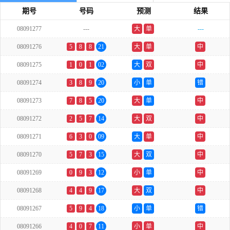
期号
号码
预测
结果
08091277
---
大
单
---
08091276
5
8
8
21
大
单
中
08091275
1
0
1
02
大
双
中
08091274
3
8
9
20
小
单
错
08091273
7
8
5
20
大
单
中
08091272
2
5
7
14
大
双
中
08091271
6
3
0
09
大
单
中
08091270
5
7
3
15
大
双
中
08091269
0
9
3
12
小
单
中
08091268
4
4
9
17
大
双
中
08091267
5
9
4
18
小
单
错
08091266
4
0
7
11
小
单
中