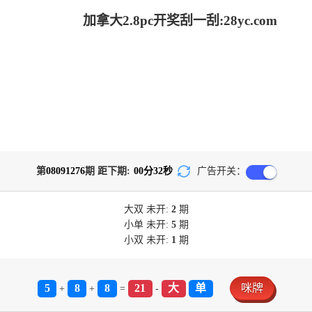
加拿大2.8pc开奖刮一刮:28yc.com
第
08091276
期 距下期:
00
分
32
秒
广告开关：
大双
未开:
2
期
小单
未开:
5
期
小双
未开:
1
期
5
8
8
21
大
单
咪牌
+
+
=
-