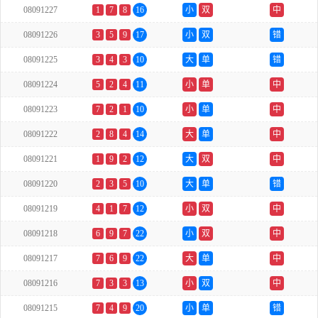
08091227
1
7
8
16
小
双
中
08091226
3
5
9
17
小
双
错
08091225
3
4
3
10
大
单
错
08091224
5
2
4
11
小
单
中
08091223
7
2
1
10
小
单
中
08091222
2
8
4
14
大
单
中
08091221
1
9
2
12
大
双
中
08091220
2
3
5
10
大
单
错
08091219
4
1
7
12
小
双
中
08091218
6
9
7
22
小
双
中
08091217
7
6
9
22
大
单
中
08091216
7
3
3
13
小
双
中
08091215
7
4
9
20
小
单
错