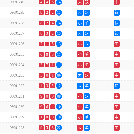
08091240
4
4
6
14
大
双
中
08091239
9
2
2
13
大
双
错
08091238
8
2
4
14
小
单
错
08091237
8
3
2
13
大
双
错
08091236
7
1
5
13
小
双
中
08091235
0
8
3
11
小
单
中
08091234
3
7
1
11
小
单
中
08091233
5
0
1
06
大
双
中
08091232
4
3
5
12
大
单
错
08091231
9
0
0
09
小
双
中
08091230
0
6
4
10
小
单
中
08091229
1
9
0
10
小
单
中
08091228
9
5
8
22
大
单
中