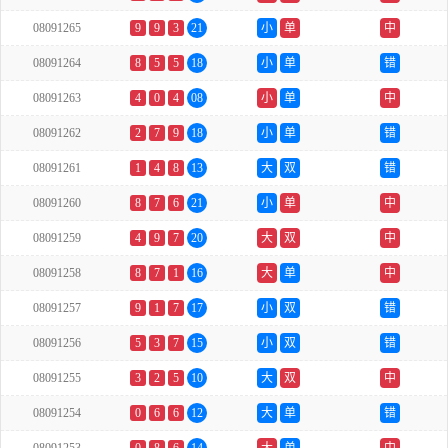
08091265
9
9
3
21
小
单
中
08091264
8
5
5
18
小
单
错
08091263
4
0
4
08
小
单
中
08091262
2
7
9
18
小
单
错
08091261
1
4
8
13
大
双
错
08091260
8
7
6
21
小
单
中
08091259
4
9
7
20
大
双
中
08091258
8
7
1
16
大
单
中
08091257
9
1
7
17
小
双
错
08091256
5
3
7
15
小
双
错
08091255
3
2
5
10
大
双
中
08091254
0
6
6
12
大
单
错