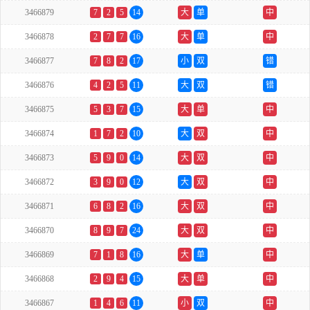
3466879
7
2
5
14
大
单
中
3466878
2
7
7
16
大
单
中
3466877
7
8
2
17
小
双
错
3466876
4
2
5
11
大
双
错
3466875
5
3
7
15
大
单
中
3466874
1
7
2
10
大
双
中
3466873
5
9
0
14
大
双
中
3466872
3
9
0
12
大
双
中
3466871
6
8
2
16
大
双
中
3466870
8
9
7
24
大
双
中
3466869
7
1
8
16
大
单
中
3466868
2
9
4
15
大
单
中
3466867
1
4
6
11
小
双
中