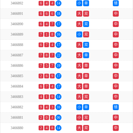
3466892
6
4
4
14
小
单
错
3466891
6
6
6
18
大
双
中
3466890
6
4
7
17
大
双
中
3466889
7
1
8
16
小
双
中
3466888
6
7
4
17
大
双
中
3466887
7
8
7
22
大
单
中
3466886
7
5
7
19
大
单
中
3466885
2
6
9
17
大
单
中
3466884
6
7
4
17
大
单
中
3466883
4
1
9
14
大
双
中
3466882
9
4
3
16
小
单
错
3466881
2
0
4
06
小
双
中
3466880
2
4
8
14
大
双
中