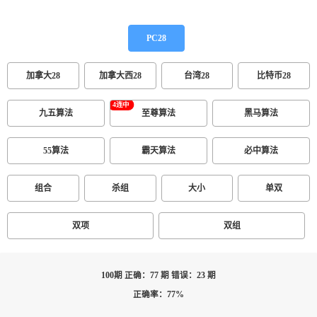
PC28
加拿大28
加拿大西28
台湾28
比特币28
九五算法
至尊算法
黑马算法
55算法
霸天算法
必中算法
组合
杀组
大小
单双
双项
双组
100期 正确：77 期 错误：23 期
正确率：77%