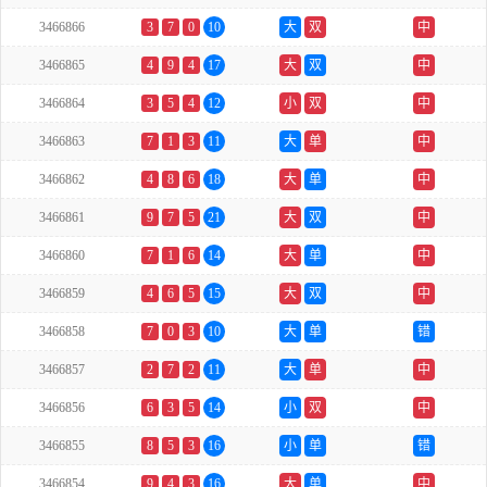
3466866
3
7
0
10
大
双
中
3466865
4
9
4
17
大
双
中
3466864
3
5
4
12
小
双
中
3466863
7
1
3
11
大
单
中
3466862
4
8
6
18
大
单
中
3466861
9
7
5
21
大
双
中
3466860
7
1
6
14
大
单
中
3466859
4
6
5
15
大
双
中
3466858
7
0
3
10
大
单
错
3466857
2
7
2
11
大
单
中
3466856
6
3
5
14
小
双
中
3466855
8
5
3
16
小
单
错
3466854
9
4
3
16
大
单
中