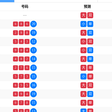
号码
预测
---
大
双
20
小
单
6
8
6
19
大
双
2
9
8
12
小
双
5
4
3
13
小
双
9
0
4
14
大
单
4
8
2
15
大
单
2
7
6
15
小
单
5
7
3
16
大
双
6
5
5
19
大
双
6
9
4
15
大
单
0
7
8
13
大
单
5
0
8