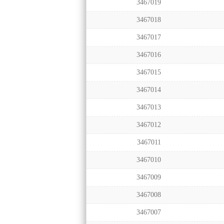
3467019
3467018
3467017
3467016
3467015
3467014
3467013
3467012
3467011
3467010
3467009
3467008
3467007