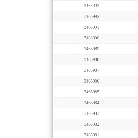
3466993
3466992
3466991
3466990
3466989
3466988
3466987
3466986
3466985
3466984
3466983
3466982
3466981