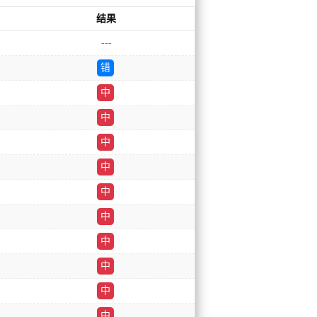
结果
---
错
中
中
中
中
中
中
中
中
中
中