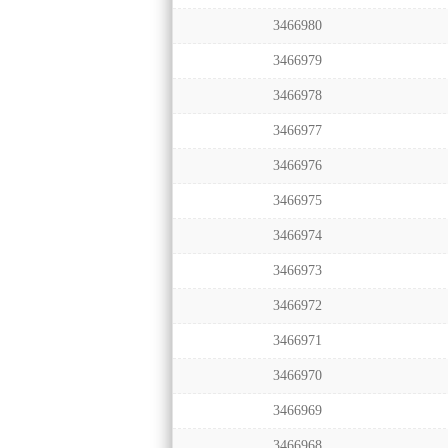
3466980
3466979
3466978
3466977
3466976
3466975
3466974
3466973
3466972
3466971
3466970
3466969
3466968