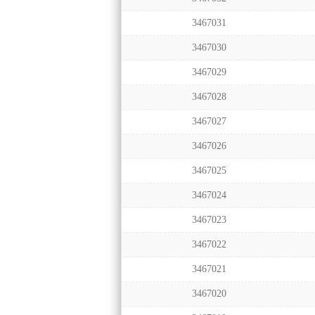
3467031
3467030
3467029
3467028
3467027
3467026
3467025
3467024
3467023
3467022
3467021
3467020