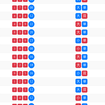
08
大
单
1
7
0
12
大
双
4
4
4
22
大
单
4
9
9
20
大
单
8
3
9
23
小
单
6
8
9
08
小
单
3
4
1
16
大
单
6
1
9
18
大
单
7
2
9
16
小
双
9
2
5
12
大
单
1
2
9
12
大
双
0
7
5
12
小
单
3
4
5