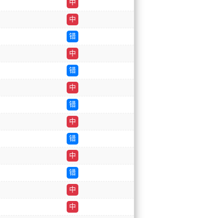
中
中
错
中
错
中
错
中
错
中
错
中
中