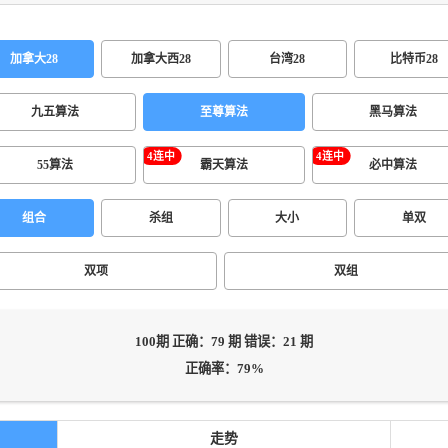
加拿大28
加拿大西28
台湾28
比特币28
九五算法
至尊算法
黑马算法
55算法
霸天算法
必中算法
组合
杀组
大小
单双
双项
双组
100期 正确：79 期 错误：21 期
正确率：79%
走势