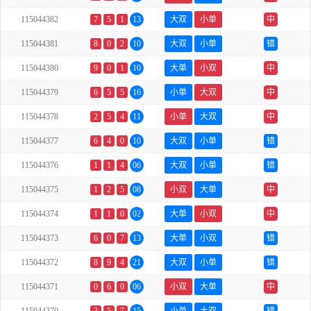
115044382
7
5
1
13
大双
小单
中
115044381
8
0
2
10
大双
小单
错
115044380
9
0
1
10
大单
小双
中
115044379
6
5
5
16
小单
大双
中
115044378
2
5
4
11
小单
大双
中
115044377
6
4
0
10
大双
小单
错
115044376
1
1
4
06
大双
小单
错
115044375
1
2
5
08
小双
大单
中
115044374
1
1
0
02
大单
小双
中
115044373
6
0
7
13
大单
小双
错
115044372
8
9
4
21
大双
小单
错
115044371
0
6
0
06
小双
大单
中