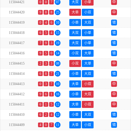
115044421
0
0
7
07
大双
小单
中
115044420
9
8
8
25
大单
小双
中
115044419
0
4
6
10
小单
大双
错
115044418
6
5
4
15
大双
小单
错
115044417
7
9
3
19
大双
小单
错
115044416
9
5
0
14
小双
大单
错
115044415
2
3
3
08
小双
大单
中
115044414
6
8
7
21
小单
大双
错
115044413
0
3
7
10
大单
小双
中
115044412
9
6
1
16
小单
大双
中
115044411
6
1
5
12
大单
小双
中
115044410
6
2
4
12
小单
大双
错
115044409
4
0
7
11
大单
小双
错