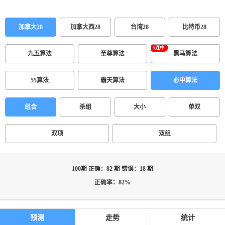
加拿大28
加拿大西28
台湾28
比特币28
九五算法
至尊算法
黑马算法
55算法
霸天算法
必中算法
组合
杀组
大小
单双
双项
双组
100期 正确：82 期 错误：18 期
正确率：82%
预测
走势
统计