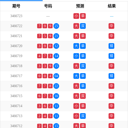
期号
号码
预测
结果
3466723
---
小
单
---
3466722
7
9
9
25
大
双
中
3466721
7
5
9
21
大
单
中
3466720
3
9
0
12
大
单
错
3466719
4
7
3
14
小
单
错
3466718
3
3
9
15
大
双
中
3466717
0
0
4
04
大
单
错
3466716
7
7
8
22
大
单
中
3466715
6
7
3
16
大
双
中
3466714
3
6
2
11
小
单
中
3466713
2
4
5
11
小
双
中
3466712
2
4
9
15
大
单
中