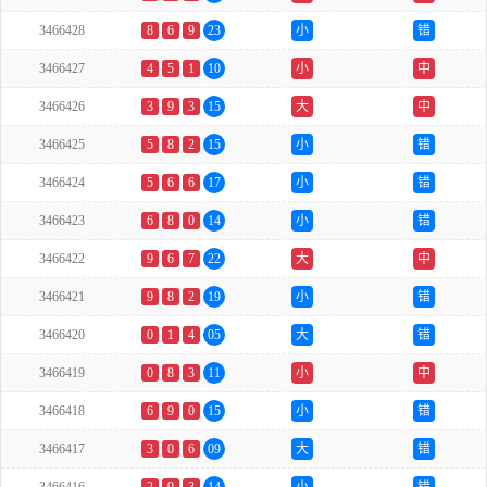
3466428
8
6
9
23
小
错
3466427
4
5
1
10
小
中
3466426
3
9
3
15
大
中
3466425
5
8
2
15
小
错
3466424
5
6
6
17
小
错
3466423
6
8
0
14
小
错
3466422
9
6
7
22
大
中
3466421
9
8
2
19
小
错
3466420
0
1
4
05
大
错
3466419
0
8
3
11
小
中
3466418
6
9
0
15
小
错
3466417
3
0
6
09
大
错