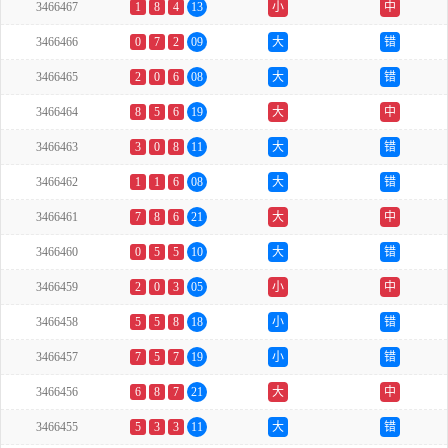
3466467
1
8
4
13
小
中
3466466
0
7
2
09
大
错
3466465
2
0
6
08
大
错
3466464
8
5
6
19
大
中
3466463
3
0
8
11
大
错
3466462
1
1
6
08
大
错
3466461
7
8
6
21
大
中
3466460
0
5
5
10
大
错
3466459
2
0
3
05
小
中
3466458
5
5
8
18
小
错
3466457
7
5
7
19
小
错
3466456
6
8
7
21
大
中
3466455
5
3
3
11
大
错