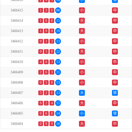
3466416
2
9
3
14
小
错
3466415
1
5
0
06
小
中
3466414
1
6
8
15
大
中
3466413
1
9
9
19
大
中
3466412
9
1
3
13
小
中
3466411
9
5
8
22
大
中
3466410
4
6
3
13
小
中
3466409
2
6
3
11
小
中
3466408
0
5
8
13
小
中
3466407
5
2
6
13
大
错
3466406
9
2
4
15
大
中
3466405
0
6
8
14
小
错
3466404
0
9
9
18
大
中