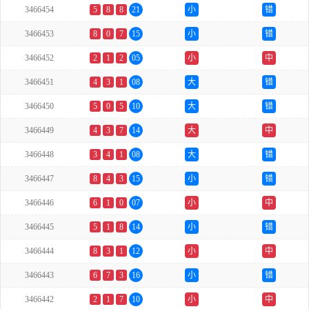
3466454
5
8
8
21
小
错
3466453
8
0
7
15
小
错
3466452
2
1
2
05
小
中
3466451
4
3
1
08
大
错
3466450
5
0
5
10
大
错
3466449
4
3
7
14
大
中
3466448
3
4
1
08
大
错
3466447
8
4
3
15
小
错
3466446
6
1
0
07
小
中
3466445
5
1
8
14
小
错
3466444
8
3
1
12
小
中
3466443
6
7
3
16
小
错
3466442
2
1
7
10
小
中