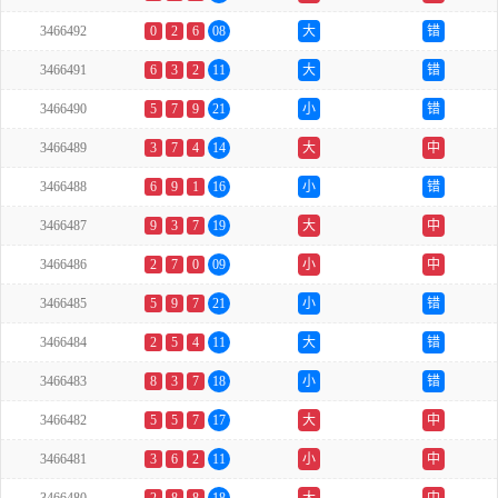
3466492
0
2
6
08
大
错
3466491
6
3
2
11
大
错
3466490
5
7
9
21
小
错
3466489
3
7
4
14
大
中
3466488
6
9
1
16
小
错
3466487
9
3
7
19
大
中
3466486
2
7
0
09
小
中
3466485
5
9
7
21
小
错
3466484
2
5
4
11
大
错
3466483
8
3
7
18
小
错
3466482
5
5
7
17
大
中
3466481
3
6
2
11
小
中