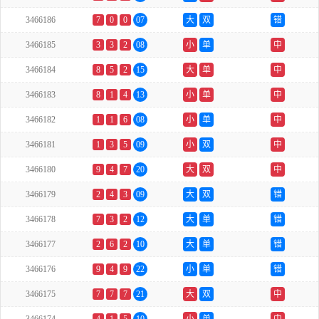
3466186
7
0
0
07
大
双
错
3466185
3
3
2
08
小
单
中
3466184
8
5
2
15
大
单
中
3466183
8
1
4
13
小
单
中
3466182
1
1
6
08
小
单
中
3466181
1
3
5
09
小
双
中
3466180
9
4
7
20
大
双
中
3466179
2
4
3
09
大
双
错
3466178
7
3
2
12
大
单
错
3466177
2
6
2
10
大
单
错
3466176
9
4
9
22
小
单
错
3466175
7
7
7
21
大
双
中