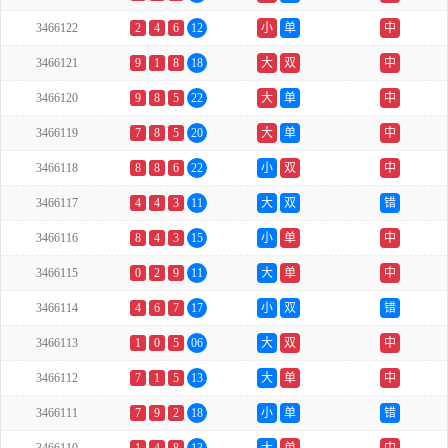
3466122
2
4
6
12
小
单
中
3466121
9
1
8
18
大
双
中
3466120
9
8
5
22
大
单
中
3466119
7
8
5
20
大
单
中
3466118
8
8
6
22
小
双
中
3466117
4
4
3
11
大
双
错
3466116
8
4
3
15
小
单
中
3466115
0
2
9
11
大
单
中
3466114
4
6
7
17
小
双
错
3466113
1
0
5
06
大
双
中
3466112
7
1
5
13
大
单
中
3466111
7
9
2
18
小
单
错