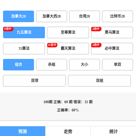
加拿大28
加拿大西28
台湾28
比特币28
九五算法
至尊算法
黑马算法
55算法
霸天算法
必中算法
组合
杀组
大小
单双
双项
双组
100期 正确：69 期 错误：31 期
正确率：69%
预测
走势
统计