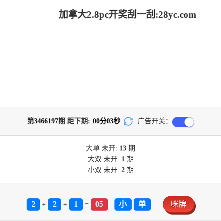
加拿大2.8pc开奖刮一刮:28yc.com
第
3466197
期 距下期:
00
分
03
秒
广告开关：
大单
未开:
13
期
大双
未开:
1
期
小双
未开:
2
期
2
2
1
05
小
单
咪牌
+
+
=
-