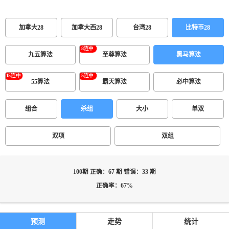
加拿大28
加拿大西28
台湾28
比特币28
九五算法
至尊算法
黑马算法
55算法
霸天算法
必中算法
组合
杀组
大小
单双
双项
双组
100期 正确：67 期 错误：33 期
正确率：67%
预测
走势
统计