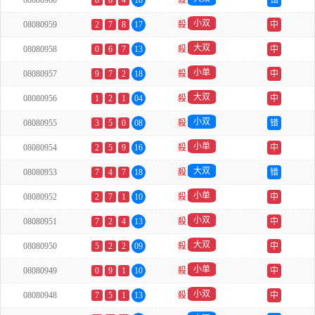
08080960
8
6
4
18
殺
错
小双
08080959
2
7
8
17
殺
中
大双
08080958
0
6
7
13
殺
中
小单
08080957
9
7
2
18
殺
中
大双
08080956
1
2
1
04
殺
中
小双
08080955
3
5
0
08
殺
错
小单
08080954
2
5
9
16
殺
中
大双
08080953
7
4
7
18
殺
错
小单
08080952
2
7
1
10
殺
中
小双
08080951
7
2
4
13
殺
中
大双
08080950
5
2
2
09
殺
中
小单
08080949
0
9
1
10
殺
中
小双
08080948
7
5
1
13
殺
中