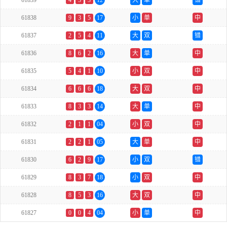
61839
4
5
3
12
大
单
错
61838
9
3
5
17
小
单
中
61837
2
5
4
11
大
双
错
61836
8
6
2
16
大
单
中
61835
5
4
1
10
小
双
中
61834
6
6
6
18
大
双
中
61833
8
3
3
14
大
单
中
61832
2
1
1
04
小
双
中
61831
2
2
1
05
大
单
中
61830
6
2
9
17
小
双
错
61829
8
3
7
18
小
双
中
61828
8
5
3
16
大
双
中
61827
0
0
4
04
小
单
中