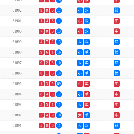
61903
3
7
0
10
小
双
中
61902
9
8
0
17
小
双
错
61901
1
4
6
11
小
双
中
61900
7
0
6
13
小
双
中
61899
4
7
2
13
大
双
错
61898
9
6
1
16
小
单
错
61897
0
2
8
10
大
单
错
61896
8
1
5
14
小
单
错
61895
1
3
5
09
小
单
中
61894
8
4
5
17
小
单
中
61893
5
5
1
11
大
单
中
61892
5
4
9
18
大
单
中
61891
5
0
6
11
大
双
错