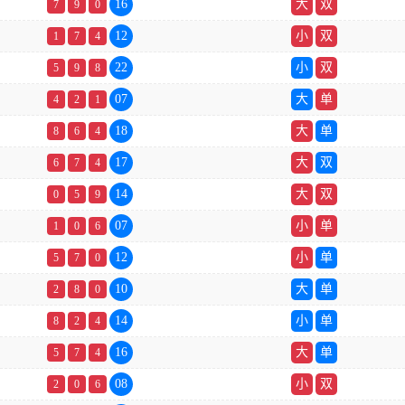
16
大
双
7
9
0
12
小
双
1
7
4
22
小
双
5
9
8
07
大
单
4
2
1
18
大
单
8
6
4
17
大
双
6
7
4
14
大
双
0
5
9
07
小
单
1
0
6
12
小
单
5
7
0
10
大
单
2
8
0
14
小
单
8
2
4
16
大
单
5
7
4
08
小
双
2
0
6