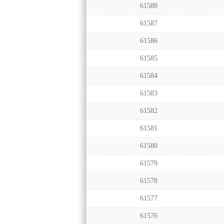
61588
61587
61586
61585
61584
61583
61582
61581
61580
61579
61578
61577
61576