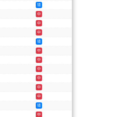
错
中
中
中
错
中
中
中
中
中
中
错
中