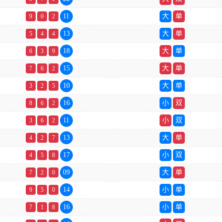
11
大
单
9
0
2
13
大
单
5
4
4
18
大
单
6
3
9
15
大
单
7
6
2
10
大
单
3
2
5
16
小
双
8
6
2
11
小
双
3
6
2
13
大
单
4
2
7
17
小
双
4
5
8
09
大
单
7
2
0
14
小
单
9
5
0
16
小
单
7
1
8