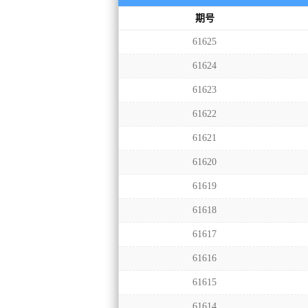
期号
61625
61624
61623
61622
61621
61620
61619
61618
61617
61616
61615
61614