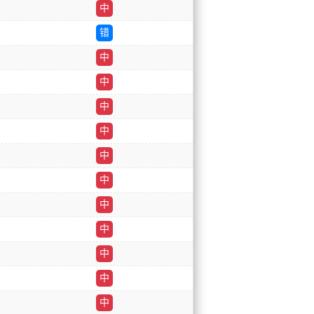
中
错
中
中
中
中
中
中
中
中
中
中
中