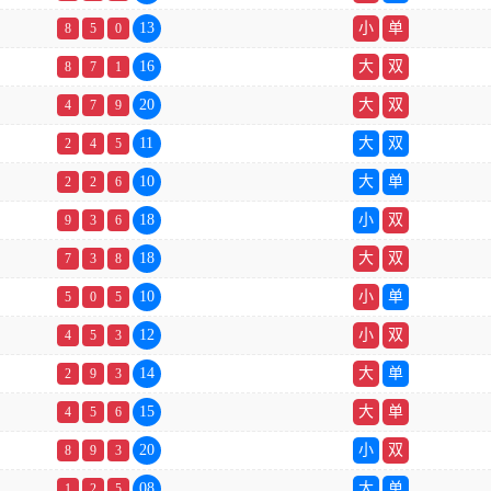
13
小
单
8
5
0
16
大
双
8
7
1
20
大
双
4
7
9
11
大
双
2
4
5
10
大
单
2
2
6
18
小
双
9
3
6
18
大
双
7
3
8
10
小
单
5
0
5
12
小
双
4
5
3
14
大
单
2
9
3
15
大
单
4
5
6
20
小
双
8
9
3
08
大
单
1
2
5