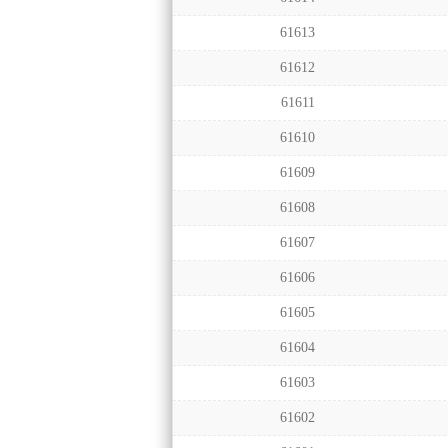
61613
61612
61611
61610
61609
61608
61607
61606
61605
61604
61603
61602