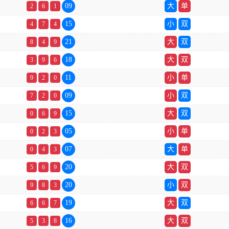
09
大
单
2
6
1
15
小
双
4
7
4
21
大
双
8
4
9
18
大
双
3
9
6
11
小
单
9
2
0
09
小
双
7
2
0
15
大
双
0
6
9
05
小
单
0
2
3
07
大
单
0
4
3
20
大
双
5
6
9
20
小
双
9
8
3
19
大
双
6
6
7
16
大
双
5
3
8