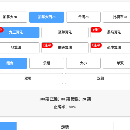
加拿大28
加拿大西28
台湾28
比特币28
九五算法
至尊算法
黑马算法
55算法
霸天算法
必中算法
组合
杀组
大小
单双
双项
双组
100期 正确：80 期 错误：20 期
正确率：80%
走势