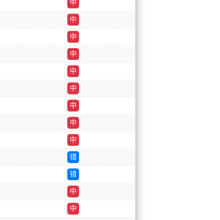
中
中
中
中
中
中
中
中
中
错
错
中
中