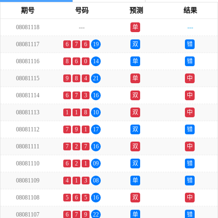
期号
号码
预测
结果
08081118
---
单
---
08081117
6
7
6
19
双
错
08081116
8
6
0
14
单
错
08081115
9
8
4
21
单
中
08081114
6
7
3
16
双
中
08081113
1
1
8
10
双
中
08081112
7
9
1
17
双
错
08081111
7
2
7
16
双
中
08081110
6
2
1
09
双
错
08081109
4
1
3
08
单
错
08081108
5
6
5
16
双
中
08081107
6
7
9
22
单
错