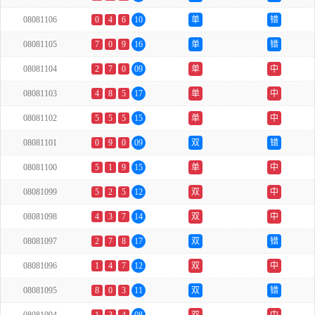
08081106
0
4
6
10
单
错
08081105
7
0
9
16
单
错
08081104
2
7
0
09
单
中
08081103
4
8
5
17
单
中
08081102
5
5
5
15
单
中
08081101
0
9
0
09
双
错
08081100
5
1
9
15
单
中
08081099
5
2
5
12
双
中
08081098
4
3
7
14
双
中
08081097
2
7
8
17
双
错
08081096
1
4
7
12
双
中
08081095
8
0
3
11
双
错