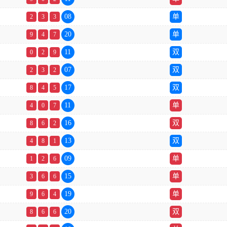
08
单
2
3
3
20
单
9
4
7
11
双
0
2
9
07
双
2
3
2
17
双
8
4
5
11
单
4
0
7
16
双
8
6
2
13
双
4
8
1
09
单
1
2
6
15
单
3
6
6
19
单
9
6
4
20
双
8
6
6