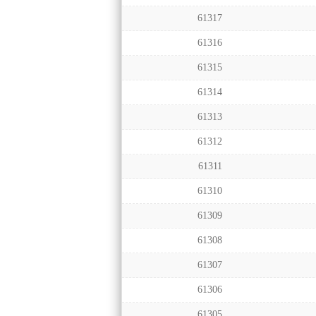
61317
61316
61315
61314
61313
61312
61311
61310
61309
61308
61307
61306
61305