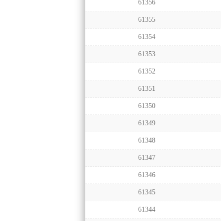
61356
61355
61354
61353
61352
61351
61350
61349
61348
61347
61346
61345
61344