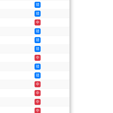
错
错
中
错
错
错
中
错
错
中
中
中
中