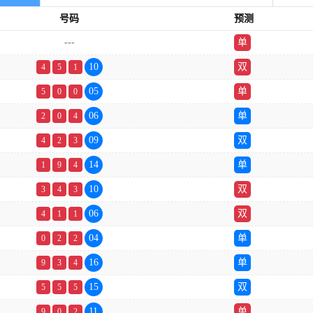
号码
预测
---
单
10
双
4
5
1
05
单
5
0
0
06
单
2
0
4
09
双
4
2
3
14
单
1
9
4
10
双
3
4
3
06
双
4
1
1
04
单
0
2
2
16
单
9
3
4
15
双
5
5
5
11
单
9
0
2