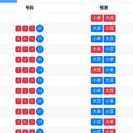
号码
预测
---
小单
大双
06
大单
小双
2
3
1
15
小单
大双
8
6
1
15
大单
小双
4
7
4
06
大双
小单
1
4
1
14
大双
小单
7
3
4
19
小单
大双
3
7
9
14
小单
大双
5
2
7
08
大双
小单
7
1
0
07
大单
小双
4
2
1
19
小双
大单
5
8
6
21
小双
大单
9
6
6