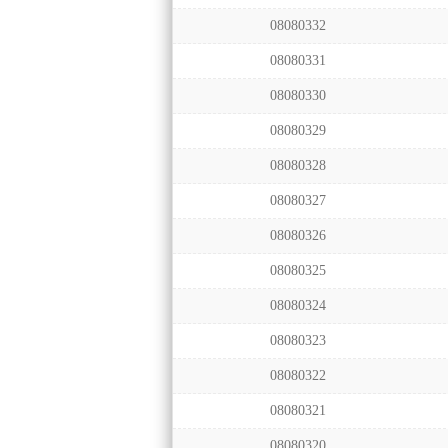
08080332
08080331
08080330
08080329
08080328
08080327
08080326
08080325
08080324
08080323
08080322
08080321
08080320