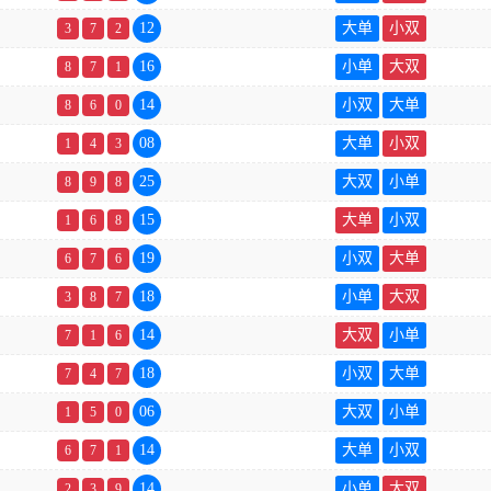
12
大单
小双
3
7
2
16
小单
大双
8
7
1
14
小双
大单
8
6
0
08
大单
小双
1
4
3
25
大双
小单
8
9
8
15
大单
小双
1
6
8
19
小双
大单
6
7
6
18
小单
大双
3
8
7
14
大双
小单
7
1
6
18
小双
大单
7
4
7
06
大双
小单
1
5
0
14
大单
小双
6
7
1
14
小单
大双
2
3
9