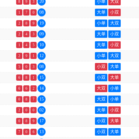
20
小单
大双
8
9
3
08
大单
小双
1
7
0
19
小单
大双
2
8
9
09
大单
小双
2
4
3
10
大单
小双
1
4
5
12
小单
大双
2
9
1
08
小双
大单
5
0
3
15
小双
大单
6
8
1
14
大双
小单
6
6
2
15
大双
小单
0
8
7
02
大单
小双
2
0
0
17
小双
大单
0
8
9
13
小双
大单
7
0
6