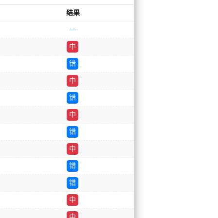
结果
---
中
错
中
错
中
错
中
错
错
中
中