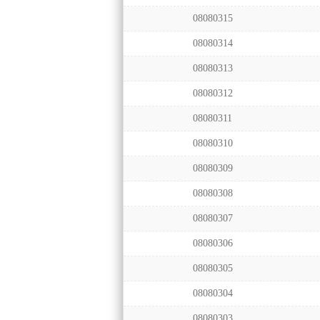
08080315
08080314
08080313
08080312
08080311
08080310
08080309
08080308
08080307
08080306
08080305
08080304
08080303