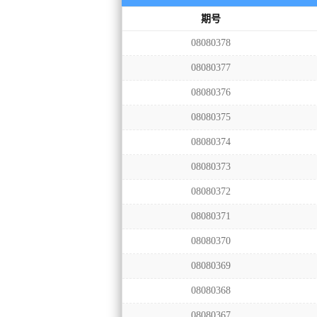
期号
08080378
08080377
08080376
08080375
08080374
08080373
08080372
08080371
08080370
08080369
08080368
08080367