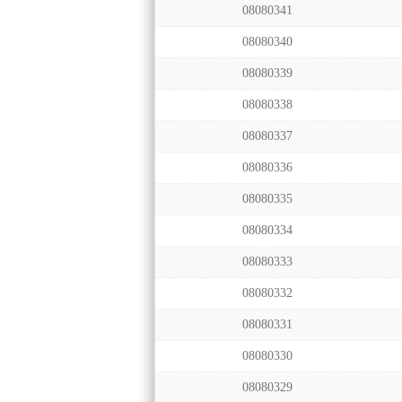
08080341
08080340
08080339
08080338
08080337
08080336
08080335
08080334
08080333
08080332
08080331
08080330
08080329