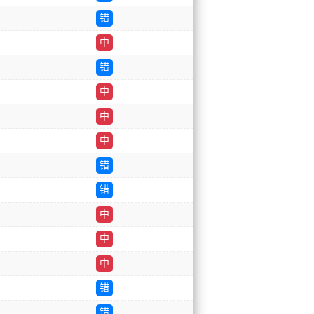
错
中
错
中
中
中
错
错
中
中
中
错
错