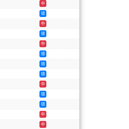
中
错
中
错
中
错
错
错
中
错
错
中
中