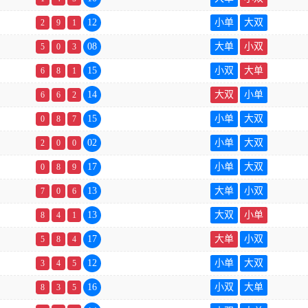
12
小单
大双
2
9
1
08
大单
小双
5
0
3
15
小双
大单
6
8
1
14
大双
小单
6
6
2
15
小单
大双
0
8
7
02
小单
大双
2
0
0
17
小单
大双
0
8
9
13
大单
小双
7
0
6
13
大双
小单
8
4
1
17
大单
小双
5
8
4
12
小单
大双
3
4
5
16
小双
大单
8
3
5