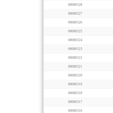
08080328
08080327
08080326
08080325
08080324
08080323
08080322
08080321
08080320
08080319
08080318
08080317
08080316