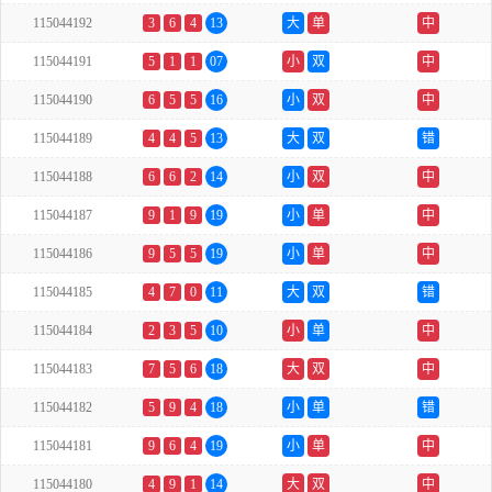
115044192
3
6
4
13
大
单
中
115044191
5
1
1
07
小
双
中
115044190
6
5
5
16
小
双
中
115044189
4
4
5
13
大
双
错
115044188
6
6
2
14
小
双
中
115044187
9
1
9
19
小
单
中
115044186
9
5
5
19
小
单
中
115044185
4
7
0
11
大
双
错
115044184
2
3
5
10
小
单
中
115044183
7
5
6
18
大
双
中
115044182
5
9
4
18
小
单
错
115044181
9
6
4
19
小
单
中
115044180
4
9
1
14
大
双
中