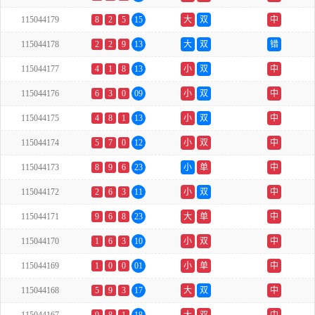
115044179
8
2
5
15
大
双
中
115044178
2
2
9
13
大
双
错
115044177
4
1
8
13
小
双
中
115044176
6
3
0
09
小
双
中
115044175
4
8
1
13
小
双
中
115044174
5
7
0
12
小
双
中
115044173
8
9
6
23
小
单
中
115044172
2
6
3
11
小
双
中
115044171
9
6
8
23
大
单
中
115044170
1
6
3
10
小
双
中
115044169
1
0
0
01
小
单
中
115044168
5
9
3
17
大
双
中