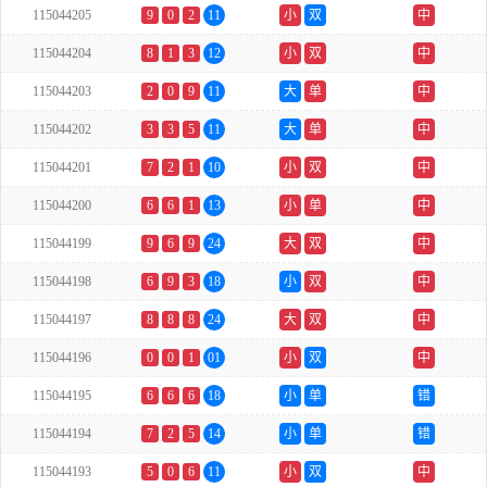
115044205
9
0
2
11
小
双
中
115044204
8
1
3
12
小
双
中
115044203
2
0
9
11
大
单
中
115044202
3
3
5
11
大
单
中
115044201
7
2
1
10
小
双
中
115044200
6
6
1
13
小
单
中
115044199
9
6
9
24
大
双
中
115044198
6
9
3
18
小
双
中
115044197
8
8
8
24
大
双
中
115044196
0
0
1
01
小
双
中
115044195
6
6
6
18
小
单
错
115044194
7
2
5
14
小
单
错
115044193
5
0
6
11
小
双
中