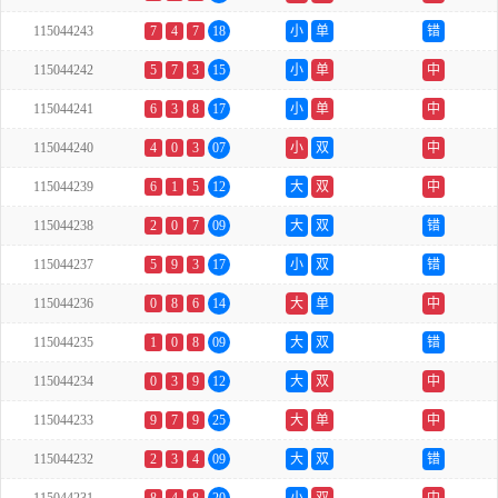
115044243
7
4
7
18
小
单
错
115044242
5
7
3
15
小
单
中
115044241
6
3
8
17
小
单
中
115044240
4
0
3
07
小
双
中
115044239
6
1
5
12
大
双
中
115044238
2
0
7
09
大
双
错
115044237
5
9
3
17
小
双
错
115044236
0
8
6
14
大
单
中
115044235
1
0
8
09
大
双
错
115044234
0
3
9
12
大
双
中
115044233
9
7
9
25
大
单
中
115044232
2
3
4
09
大
双
错