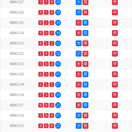
08061327
3
7
8
18
小
双
中
08061326
9
1
9
19
小
单
中
08061325
6
2
2
10
小
单
中
08061324
9
5
5
19
大
双
中
08061323
8
1
2
11
大
单
中
08061322
1
9
8
18
小
双
中
08061321
5
6
4
15
大
单
中
08061320
0
3
2
05
小
双
中
08061319
1
1
5
07
小
双
中
08061318
7
3
6
16
大
单
中
08061317
8
9
4
21
大
双
中
08061316
3
0
4
07
大
单
中
08061315
8
6
8
22
小
双
中