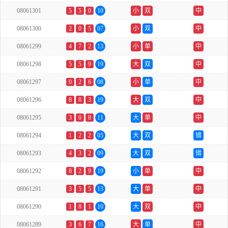
08061301
5
5
0
10
小
双
中
08061300
2
0
5
07
小
双
中
08061299
4
7
2
13
小
单
中
08061298
5
5
9
19
大
双
中
08061297
0
2
6
08
小
单
中
08061296
8
8
3
19
大
双
中
08061295
3
0
8
11
大
单
中
08061294
1
2
2
05
大
双
错
08061293
4
3
2
09
大
双
错
08061292
8
2
9
19
小
单
中
08061291
3
5
5
13
大
单
中
08061290
1
8
1
10
大
双
中
08061289
3
6
7
16
大
单
中