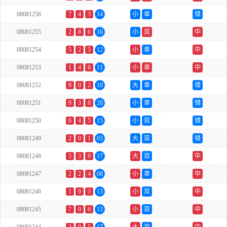
08081256
7
4
3
14
小
单
错
08081255
2
8
6
16
小
双
中
08081254
5
2
5
12
小
单
中
08081253
1
4
6
11
小
单
中
08081252
8
0
2
10
大
单
错
08081251
9
3
8
20
小
单
错
08081250
6
4
5
15
小
双
错
08081249
2
0
1
03
大
双
错
08081248
5
3
9
17
大
双
中
08081247
2
2
4
08
小
单
中
08081246
1
9
3
13
小
双
中
08081245
7
0
6
13
小
双
中