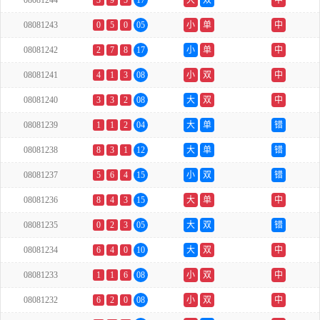
08081244
3
9
5
17
大
双
中
08081243
0
5
0
05
小
单
中
08081242
2
7
8
17
小
单
中
08081241
4
1
3
08
小
双
中
08081240
3
3
2
08
大
双
中
08081239
1
1
2
04
大
单
错
08081238
8
3
1
12
大
单
错
08081237
5
6
4
15
小
双
错
08081236
8
4
3
15
大
单
中
08081235
0
2
3
05
大
双
错
08081234
6
4
0
10
大
双
中
08081233
1
1
6
08
小
双
中
08081232
6
2
0
08
小
双
中