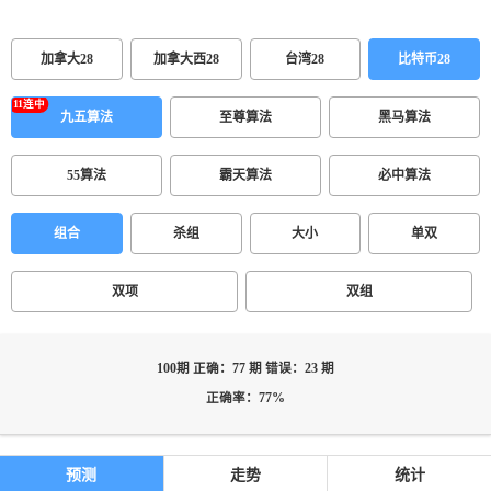
加拿大28
加拿大西28
台湾28
比特币28
九五算法
至尊算法
黑马算法
55算法
霸天算法
必中算法
组合
杀组
大小
单双
双项
双组
100期 正确：77 期 错误：23 期
正确率：77%
预测
走势
统计