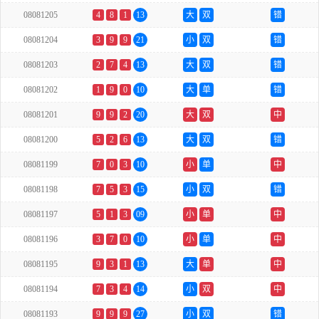
08081205
4
8
1
13
大
双
错
08081204
3
9
9
21
小
双
错
08081203
2
7
4
13
大
双
错
08081202
1
9
0
10
大
单
错
08081201
9
9
2
20
大
双
中
08081200
5
2
6
13
大
双
错
08081199
7
0
3
10
小
单
中
08081198
7
5
3
15
小
双
错
08081197
5
1
3
09
小
单
中
08081196
3
7
0
10
小
单
中
08081195
9
3
1
13
大
单
中
08081194
7
3
4
14
小
双
中
08081193
9
9
9
27
小
双
错