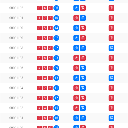
08081192
0
6
0
06
大
双
中
08081191
1
7
2
10
小
单
中
08081190
8
5
1
14
小
双
中
08081189
2
5
0
07
大
单
中
08081188
6
8
8
22
小
单
错
08081187
6
8
9
23
大
单
中
08081186
4
5
0
09
小
双
中
08081185
2
4
7
13
大
双
错
08081184
3
2
6
11
小
双
中
08081183
5
5
2
12
小
双
中
08081182
4
4
7
15
大
双
中
08081181
2
8
6
16
小
单
错