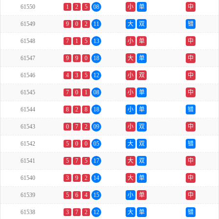
61550
1
2
5
08
小
单
中
61549
9
0
2
11
大
双
错
61548
7
1
5
13
小
单
中
61547
9
9
0
18
大
单
中
61546
4
3
5
12
小
双
中
61545
7
0
1
08
小
单
中
61544
8
2
8
18
小
单
错
61543
0
7
2
09
小
双
中
61542
5
0
0
05
大
双
错
61541
5
7
5
17
大
双
中
61540
3
9
2
14
大
单
中
61539
5
6
4
15
小
单
中
61538
3
7
2
12
大
单
错