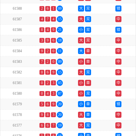
61588
2
6
1
09
大
双
错
61587
4
7
4
15
大
双
中
61586
8
4
9
21
小
双
错
61585
3
9
6
18
大
双
中
61584
9
2
0
11
大
单
中
61583
7
2
0
09
小
单
中
61582
0
6
9
15
大
双
中
61581
0
2
3
05
小
单
中
61580
0
4
3
07
小
双
中
61579
5
6
9
20
小
单
错
61578
9
8
3
20
大
单
中
61577
6
6
7
19
大
双
中