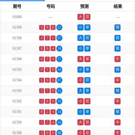
期号
号码
预测
结果
61600
---
大
双
---
61599
5
9
8
22
小
单
错
61598
4
2
1
07
大
双
错
61597
8
6
4
18
小
单
错
61596
6
7
4
17
大
单
中
61595
0
5
9
14
小
单
错
61594
1
0
6
07
小
双
中
61593
5
7
0
12
大
单
错
61592
2
8
0
10
小
双
中
61591
8
2
4
14
小
单
错
61590
5
7
4
16
大
双
中
61589
2
0
6
08
小
双
中