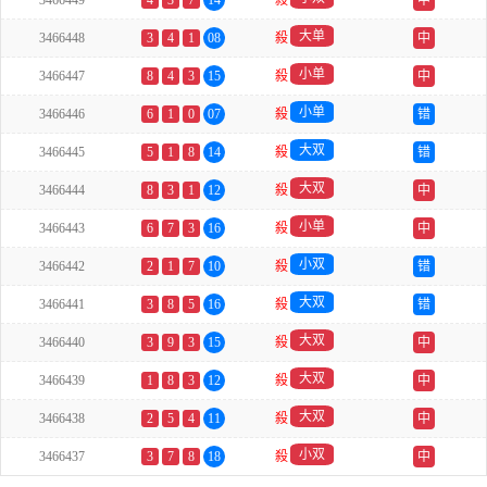
3466449
4
3
7
14
殺
中
大单
3466448
3
4
1
08
殺
中
小单
3466447
8
4
3
15
殺
中
小单
3466446
6
1
0
07
殺
错
大双
3466445
5
1
8
14
殺
错
大双
3466444
8
3
1
12
殺
中
小单
3466443
6
7
3
16
殺
中
小双
3466442
2
1
7
10
殺
错
大双
3466441
3
8
5
16
殺
错
大双
3466440
3
9
3
15
殺
中
大双
3466439
1
8
3
12
殺
中
大双
3466438
2
5
4
11
殺
中
小双
3466437
3
7
8
18
殺
中