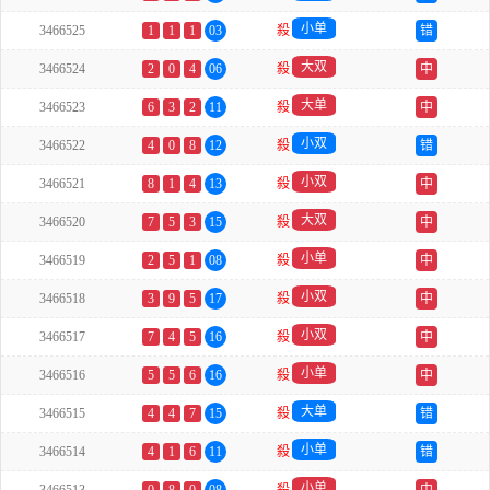
小单
3466525
1
1
1
03
殺
错
大双
3466524
2
0
4
06
殺
中
大单
3466523
6
3
2
11
殺
中
小双
3466522
4
0
8
12
殺
错
小双
3466521
8
1
4
13
殺
中
大双
3466520
7
5
3
15
殺
中
小单
3466519
2
5
1
08
殺
中
小双
3466518
3
9
5
17
殺
中
小双
3466517
7
4
5
16
殺
中
小单
3466516
5
5
6
16
殺
中
大单
3466515
4
4
7
15
殺
错
小单
3466514
4
1
6
11
殺
错
小单