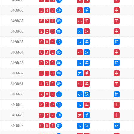
3466639
7
7
6
20
大
双
中
3466638
5
4
7
16
大
单
中
3466637
6
2
1
09
小
单
中
3466636
2
2
4
08
大
双
中
3466635
0
8
4
12
大
单
错
3466634
0
3
2
05
小
双
中
3466633
2
2
2
06
大
单
错
3466632
5
1
3
09
大
单
中
3466631
4
3
2
09
小
单
中
3466630
2
8
7
17
小
双
错
3466629
3
1
9
13
大
单
中
3466628
9
2
7
18
大
单
中
3466627
0
6
1
07
大
双
错